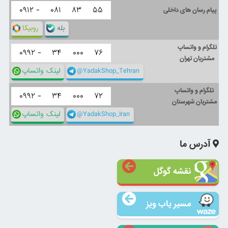
۰۹۱۲ -
۰۸۱
۸۳
۵۵
پیام رسان های داخلی
بله
روبیکا
تلگرام و واتساپ
۰۹۹۲ -
۳۴
۰۰۰
۷۶
مشتریان تهران
@YadakShop_Tehran
لینک واتساپ
تلگرام و واتساپ
۰۹۹۲ -
۳۴
۰۰۰
۷۲
مشتریان شهرستان
@YadakShop_Iran
لینک واتساپ
آدرس ما
نقشه گوگل
مسیر یاب ویز