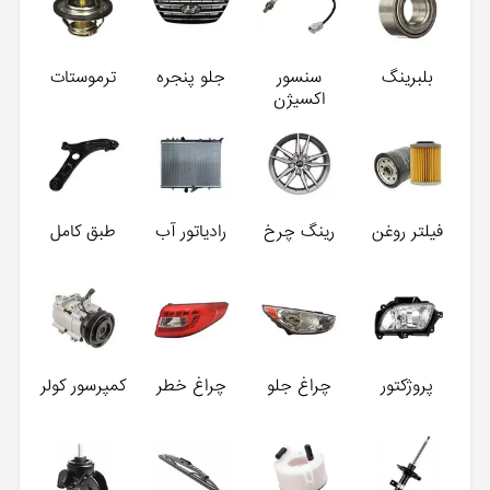
بلبرینگ
سنسور
جلو پنجره
ترموستات
اکسیژن
فیلتر روغن
رینگ چرخ
رادیاتور آب
طبق کامل
پروژکتور
چراغ جلو
چراغ خطر
کمپرسور کولر