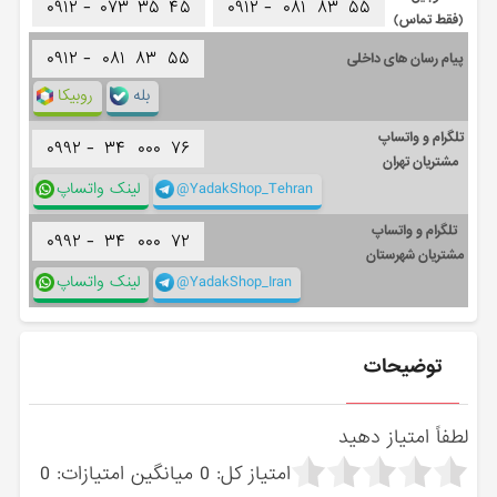
۰۹۱۲ -
۰۷۳
۳۵
۴۵
۰۹۱۲ -
۰۸۱
۸۳
۵۵
(فقط تماس)
۰۹۱۲ -
۰۸۱
۸۳
۵۵
پیام رسان های داخلی
بله
روبیکا
تلگرام و واتساپ
۰۹۹۲ -
۳۴
۰۰۰
۷۶
مشتریان تهران
@YadakShop_Tehran
لینک واتساپ
تلگرام و واتساپ
۰۹۹۲ -
۳۴
۰۰۰
۷۲
مشتریان شهرستان
@YadakShop_Iran
لینک واتساپ
توضیحات
لطفاً امتیاز دهید
امتیاز کل:
0
میانگین امتیازات:
0