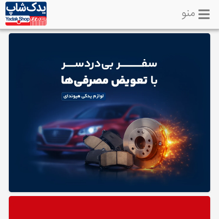
منو
خانه
تماس
با
ما
لوازم
یدکی