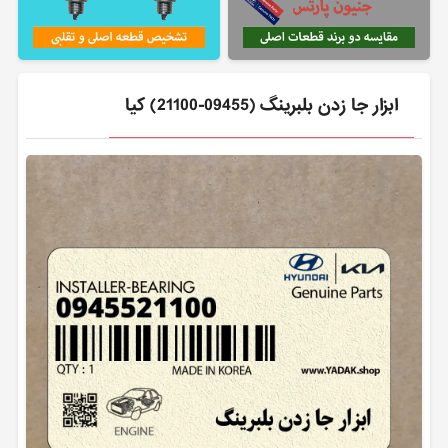
ابزار جا زدن بلبرينگ (09455-21100) کیا