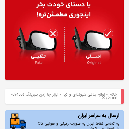
هیوندای
لوازم
یدکی
کیا
بلاگ
خانه
»
لوازم یدکی هیوندای و کیا
»
ابزار جا زدن بلبرينگ (09455-
21100) کیا
ارسال به سراسر ایران
به تمامی نقاط ایران به صورت زمینی و هوایی کالا
ها ارسال می شوند