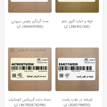
لوله و انباره اگزوز جلو
ست گردگير پلوس بيروني
(286102J100) کیا
(496941F000) کیا
شيشه در عقب راست
دسته دنده گيربكس اتوماتيك
(834211W020) کیا
(467003E7629W) کیا