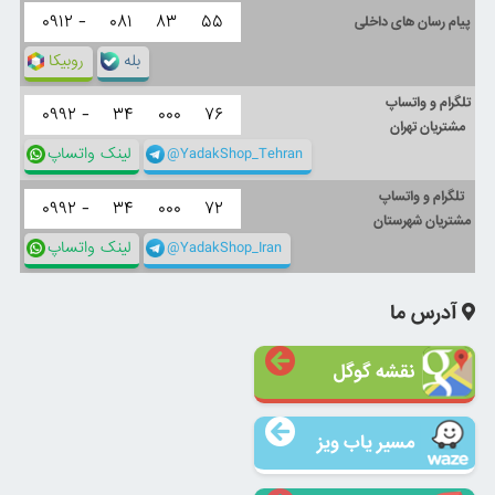
۰۹۱۲ -
۰۸۱
۸۳
۵۵
پیام رسان های داخلی
بله
روبیکا
تلگرام و واتساپ
۰۹۹۲ -
۳۴
۰۰۰
۷۶
مشتریان تهران
@YadakShop_Tehran
لینک واتساپ
تلگرام و واتساپ
۰۹۹۲ -
۳۴
۰۰۰
۷۲
مشتریان شهرستان
@YadakShop_Iran
لینک واتساپ
آدرس ما
نقشه گوگل
مسیر یاب ویز