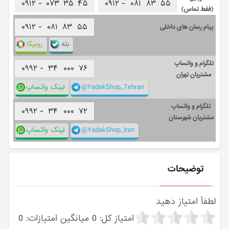
۰۹۱۲ -
۰۷۳
۳۵
۴۵
۰۹۱۲ -
۰۸۱
۸۳
۵۵
(فقط تماس)
۰۹۱۲ -
۰۸۱
۸۳
۵۵
پیام رسان های داخلی
بله
روبیکا
تلگرام و واتساپ
۰۹۹۲ -
۳۴
۰۰۰
۷۶
مشتریان تهران
@YadakShop_Tehran
لینک واتساپ
تلگرام و واتساپ
۰۹۹۲ -
۳۴
۰۰۰
۷۲
مشتریان شهرستان
@YadakShop_Iran
لینک واتساپ
توضیحات
لطفاً امتیاز دهید
امتیاز کل:
0
میانگین امتیازات:
0