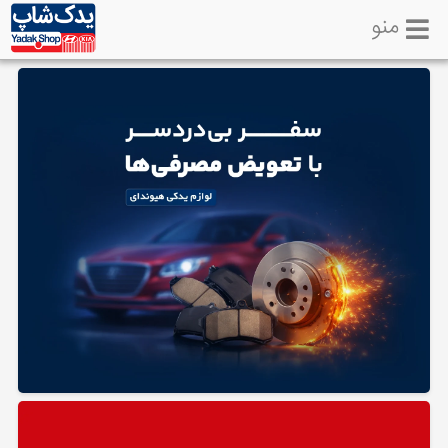
منو
خانه
تماس
با
ما
لوازم
یدکی