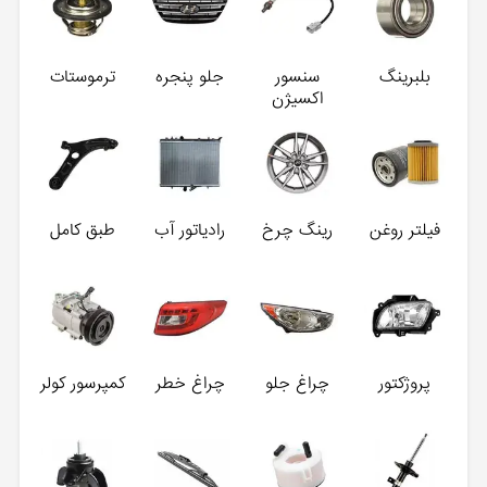
بلبرینگ
سنسور
جلو پنجره
ترموستات
اکسیژن
فیلتر روغن
رینگ چرخ
رادیاتور آب
طبق کامل
پروژکتور
چراغ جلو
چراغ خطر
کمپرسور کولر