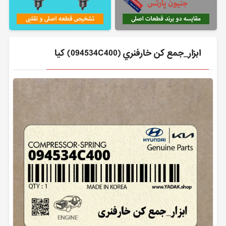
ابزار_جمع كن خارفنري (094534C400) کیا