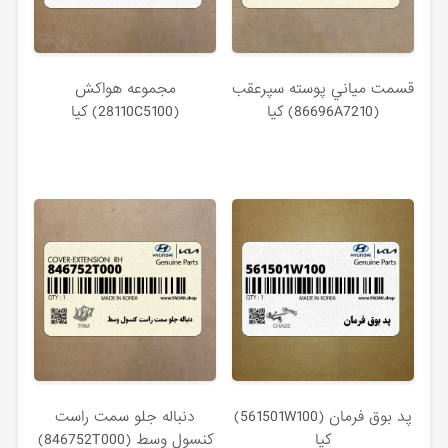
قسمت مياني پوسته سپرعقب
مجموعه هواكش
(86696A7210) کیا
(28110C5100) کیا
پد بوق فرمان (561501W100)
دنباله جلو سمت راست
کیا
كنسول وسط (846752T000)