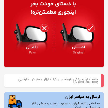
هیوندای
لوازم
یدکی
کیا
بلاگ
خانه
»
لوازم یدکی هیوندای و کیا
»
ابزار_جمع كن خارفنري
(094534C400) کیا
ارسال به سراسر ایران
به تمامی نقاط ایران به صورت زمینی و هوایی کالا
ها ارسال می شوند