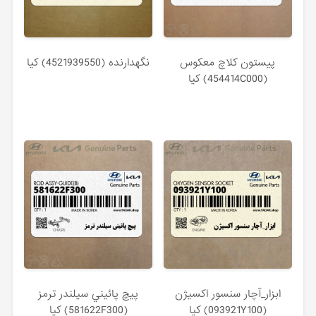
پيستون كلاچ معكوس
نگهدارنده (4521939550) کیا
(454414C000) کیا
ابزار_آچار سنسور اكسيژن
پيچ پائيني سيلندر ترمز
(093921Y100) کیا
(581622F300) کیا