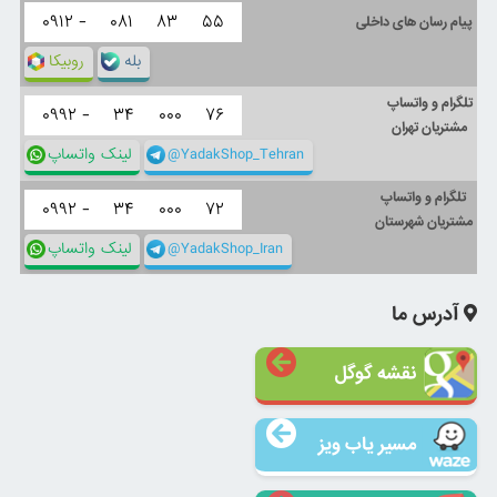
۰۹۱۲ -
۰۸۱
۸۳
۵۵
پیام رسان های داخلی
بله
روبیکا
تلگرام و واتساپ
۰۹۹۲ -
۳۴
۰۰۰
۷۶
مشتریان تهران
@YadakShop_Tehran
لینک واتساپ
تلگرام و واتساپ
۰۹۹۲ -
۳۴
۰۰۰
۷۲
مشتریان شهرستان
@YadakShop_Iran
لینک واتساپ
آدرس ما
نقشه گوگل
مسیر یاب ویز