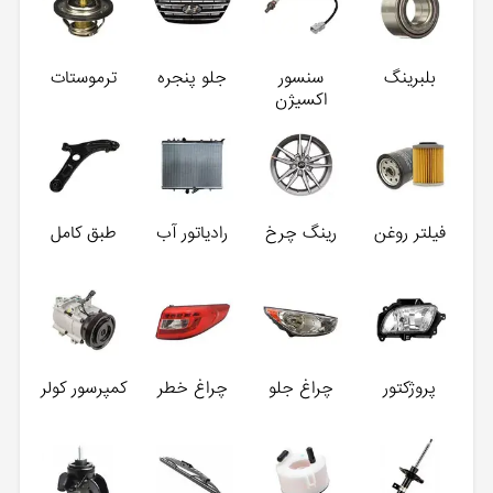
بلبرینگ
سنسور
جلو پنجره
ترموستات
اکسیژن
فیلتر روغن
رینگ چرخ
رادیاتور آب
طبق کامل
پروژکتور
چراغ جلو
چراغ خطر
کمپرسور کولر