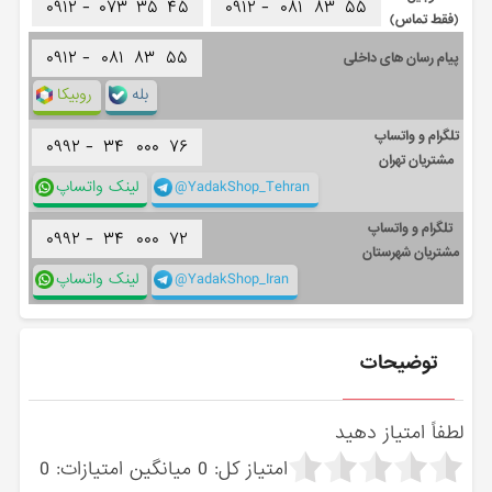
۰۹۱۲ -
۰۷۳
۳۵
۴۵
۰۹۱۲ -
۰۸۱
۸۳
۵۵
(فقط تماس)
۰۹۱۲ -
۰۸۱
۸۳
۵۵
پیام رسان های داخلی
بله
روبیکا
تلگرام و واتساپ
۰۹۹۲ -
۳۴
۰۰۰
۷۶
مشتریان تهران
@YadakShop_Tehran
لینک واتساپ
تلگرام و واتساپ
۰۹۹۲ -
۳۴
۰۰۰
۷۲
مشتریان شهرستان
@YadakShop_Iran
لینک واتساپ
توضیحات
لطفاً امتیاز دهید
امتیاز کل:
0
میانگین امتیازات:
0