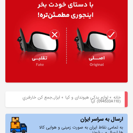
هیوندای
لوازم
یدکی
کیا
بلاگ
خانه
»
لوازم یدکی هیوندای و کیا
»
ابزار_جمع كن خارفنري
(094533A110) کیا
ارسال به سراسر ایران
به تمامی نقاط ایران به صورت زمینی و هوایی کالا
ها ارسال می شوند