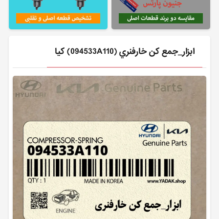
ابزار_جمع كن خارفنري (094533A110) کیا