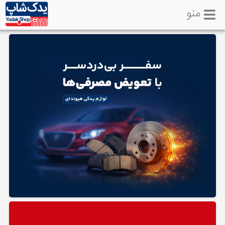
منو
خانه
تماس
با
ما
لوازم
یدکی