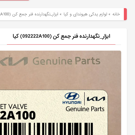
هیوندای
خانه
»
لوازم یدکی هیوندای و کیا
»
ابزار_نگهدارنده فنر جمع كن (092222A100) کیا
لوازم
یدکی
ابزار_نگهدارنده فنر جمع كن (092222A100) کیا
کیا
بلاگ