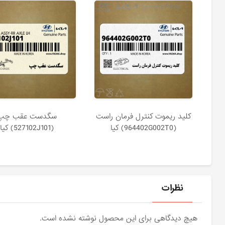
كليد ريموت كنترل فرمان راست
سگدست عقب چپ
(964402G002T0) کیا
(527102J101) کیا
نظرات
هیچ دیدگاهی برای این محصول نوشته نشده است.