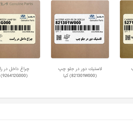
لاستيك دور در جلو چپ
چراغ داخل در ر
(821301W000) کیا
(926412G000) کیا