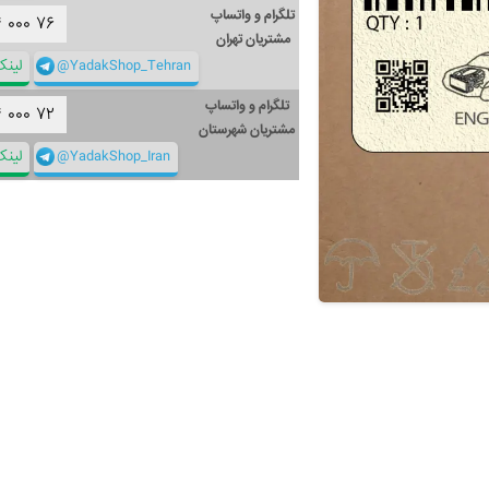
تلگرام و واتساپ
۴
۰۰۰
۷۶
مشتریان تهران
@YadakShop_Tehran
لین
تلگرام و واتساپ
۴
۰۰۰
۷۲
مشتریان شهرستان
@YadakShop_Iran
لین