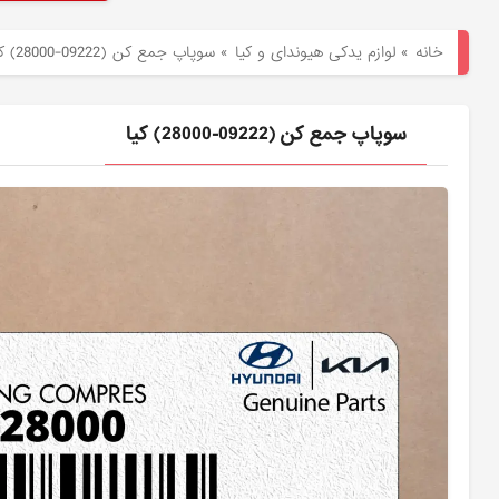
هیوندای
خانه
»
لوازم یدکی هیوندای و کیا
»
سوپاپ جمع كن (09222-28000) کیا
لوازم
یدکی
سوپاپ جمع كن (09222-28000) کیا
کیا
بلاگ