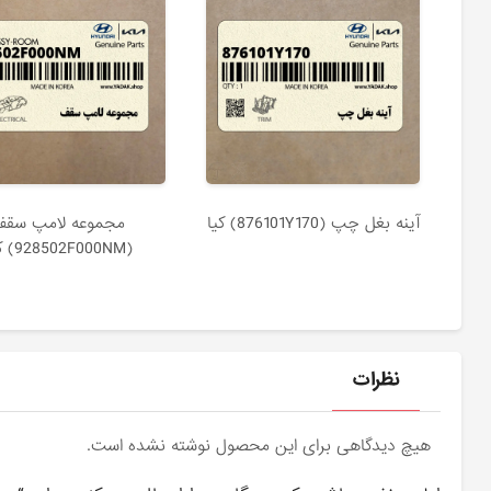
آينه بغل چپ (876101Y170) کیا
مجموعه لامپ سقف
(928502F000NM) کیا
نظرات
هیچ دیدگاهی برای این محصول نوشته نشده است.