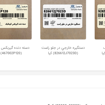
دستگيره خارجي در جلو راست
دسته دنده گيربكس ا
(826612J7023D) کیا
(467002P120) کیا