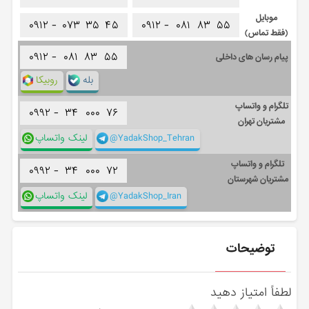
موبایل
۰۹۱۲ -
۰۷۳
۳۵
۴۵
۰۹۱۲ -
۰۸۱
۸۳
۵۵
(فقط تماس)
۰۹۱۲ -
۰۸۱
۸۳
۵۵
پیام رسان های داخلی
بله
روبیکا
تلگرام و واتساپ
۰۹۹۲ -
۳۴
۰۰۰
۷۶
مشتریان تهران
@YadakShop_Tehran
لینک واتساپ
تلگرام و واتساپ
۰۹۹۲ -
۳۴
۰۰۰
۷۲
مشتریان شهرستان
@YadakShop_Iran
لینک واتساپ
توضیحات
لطفاً امتیاز دهید