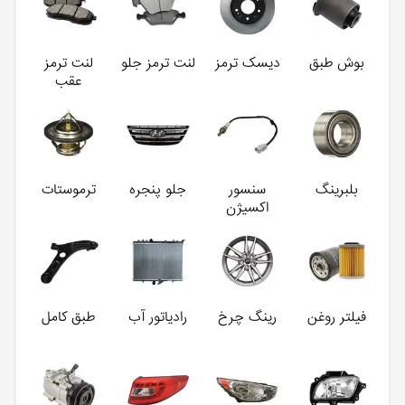
بوش طبق
دیسک ترمز
لنت ترمز جلو
لنت ترمز
عقب
بلبرینگ
سنسور
جلو پنجره
ترموستات
اکسیژن
فیلتر روغن
رینگ چرخ
رادیاتور آب
طبق کامل