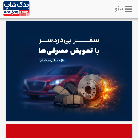
منو
خانه
تماس
با
ما
لوازم
یدکی