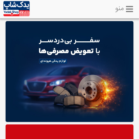
منو
خانه
تماس
با
ما
لوازم
یدکی