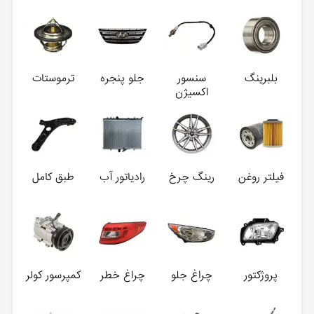
بلبرینگ
سنسور
جلو پنجره
ترموستات
اکسیژن
فیلتر روغن
رینگ چرخ
رادیاتور آب
طبق کامل
پروژکتور
چراغ جلو
چراغ خطر
کمپرسور کولر