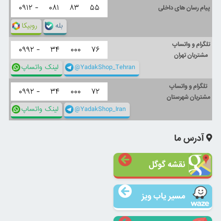
۰۹۱۲ -
۰۸۱
۸۳
۵۵
پیام رسان های داخلی
بله
روبیکا
تلگرام و واتساپ
۰۹۹۲ -
۳۴
۰۰۰
۷۶
مشتریان تهران
@YadakShop_Tehran
لینک واتساپ
تلگرام و واتساپ
۰۹۹۲ -
۳۴
۰۰۰
۷۲
مشتریان شهرستان
@YadakShop_Iran
لینک واتساپ
آدرس ما
نقشه گوگل
مسیر یاب ویز