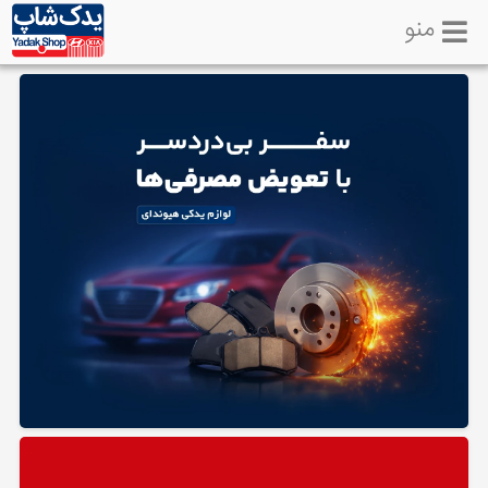
منو
خانه
تماس
با
ما
لوازم
یدکی