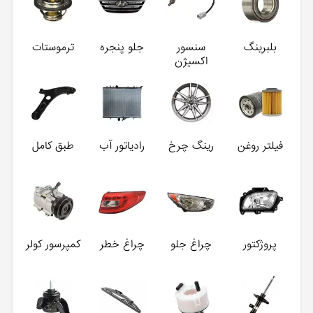
بلبرینگ
سنسور
جلو پنجره
ترموستات
اکسیژن
فیلتر روغن
رینگ چرخ
رادیاتور آب
طبق کامل
پروژکتور
چراغ جلو
چراغ خطر
کمپرسور کولر