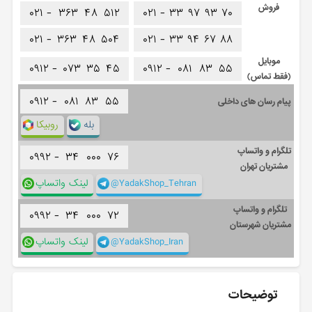
فروش
۰۲۱ -
۳۶۳
۴۸
۵۱۲
۰۲۱ -
۳۳
۹۷
۹۳
۷۰
۰۲۱ -
۳۶۳
۴۸
۵۰۴
۰۲۱ -
۳۳
۹۴
۶۷
۸۸
موبایل
۰۹۱۲ -
۰۷۳
۳۵
۴۵
۰۹۱۲ -
۰۸۱
۸۳
۵۵
(فقط تماس)
۰۹۱۲ -
۰۸۱
۸۳
۵۵
پیام رسان های داخلی
بله
روبیکا
تلگرام و واتساپ
۰۹۹۲ -
۳۴
۰۰۰
۷۶
مشتریان تهران
@YadakShop_Tehran
لینک واتساپ
تلگرام و واتساپ
۰۹۹۲ -
۳۴
۰۰۰
۷۲
مشتریان شهرستان
@YadakShop_Iran
لینک واتساپ
توضیحات