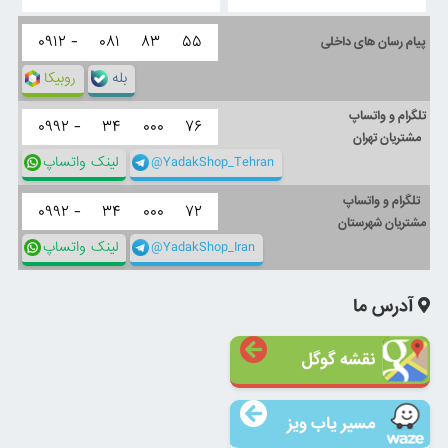
۰۹۱۲ -
۰۸۱
۸۳
۵۵
پیام رسان های داخلی
بله
روبیکا
تلگرام و واتساپ
۰۹۹۲ -
۳۴
۰۰۰
۷۶
مشتریان تهران
@YadakShop_Tehran
لینک واتساپ
تلگرام و واتساپ
۰۹۹۲ -
۳۴
۰۰۰
۷۲
مشتریان شهرستان
@YadakShop_Iran
لینک واتساپ
آدرس ما
نقشه گوگل
مسیر یاب ویز