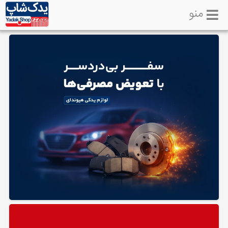
منو
خانه
تماس
با
ما
لوازم
یدکی