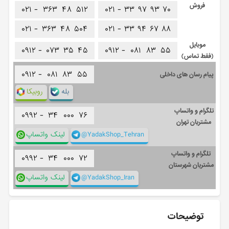
فروش
۰۲۱ -
۳۶۳
۴۸
۵۱۲
۰۲۱ -
۳۳
۹۷
۹۳
۷۰
۰۲۱ -
۳۶۳
۴۸
۵۰۴
۰۲۱ -
۳۳
۹۴
۶۷
۸۸
موبایل
۰۹۱۲ -
۰۷۳
۳۵
۴۵
۰۹۱۲ -
۰۸۱
۸۳
۵۵
(فقط تماس)
۰۹۱۲ -
۰۸۱
۸۳
۵۵
پیام رسان های داخلی
بله
روبیکا
تلگرام و واتساپ
۰۹۹۲ -
۳۴
۰۰۰
۷۶
مشتریان تهران
@YadakShop_Tehran
لینک واتساپ
تلگرام و واتساپ
۰۹۹۲ -
۳۴
۰۰۰
۷۲
مشتریان شهرستان
@YadakShop_Iran
لینک واتساپ
توضیحات