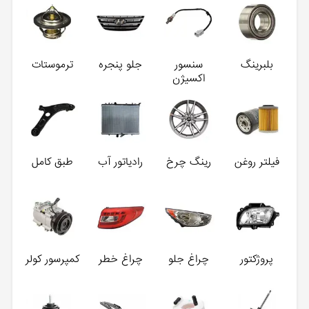
بلبرینگ
سنسور
جلو پنجره
ترموستات
اکسیژن
فیلتر روغن
رینگ چرخ
رادیاتور آب
طبق کامل
پروژکتور
چراغ جلو
چراغ خطر
کمپرسور کولر