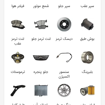
سپر عقب
سپر جلو
شمع موتور
فیلتر هوا
بوش طبق
دیسک ترمز
لنت ترمز جلو
لنت ترمز
عقب
بلبرینگ
سنسور
جلو پنجره
ترموستات
اکسیژن
فیلتر روغن
رینگ چرخ
رادیاتور آب
طبق کامل