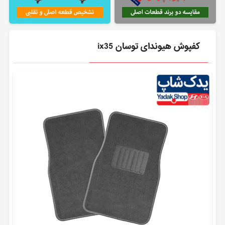
کفپوش هیوندای توسان ix35