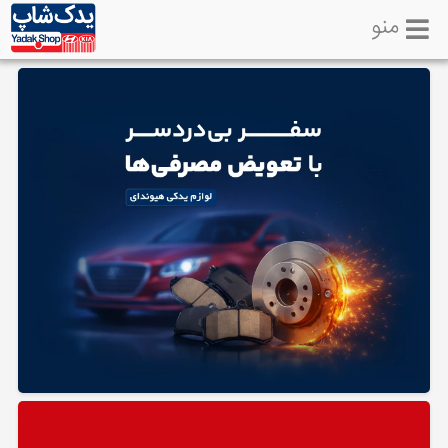
منو
خانه
تماس
با
ما
لوازم
یدکی