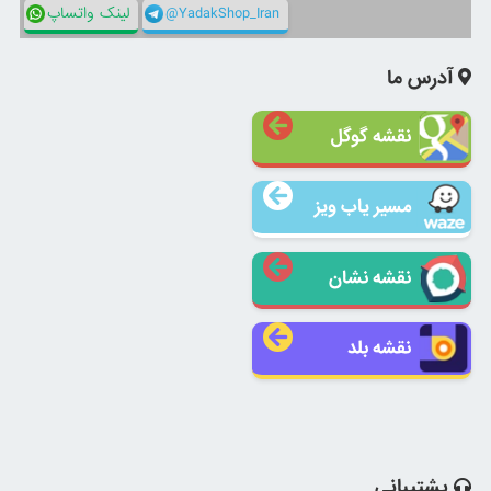
@YadakShop_Iran
لینک واتساپ
آدرس ما
نقشه گوگل
مسیر یاب ویز
نقشه نشان
نقشه بلد
پشتیبانی