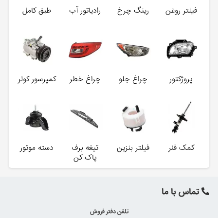
فیلتر روغن
رینگ چرخ
رادیاتور آب
طبق کامل
پروژکتور
چراغ جلو
چراغ خطر
کمپرسور کولر
کمک فنر
فیلتر بنزین
تیغه برف
دسته موتور
پاک کن
تماس با ما
تلفن دفتر فروش