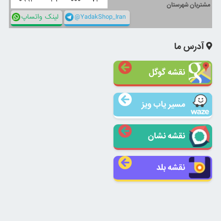
مشتریان شهرستان
@YadakShop_Iran
لینک واتساپ
آدرس ما
نقشه گوگل
مسیر یاب ویز
نقشه نشان
نقشه بلد