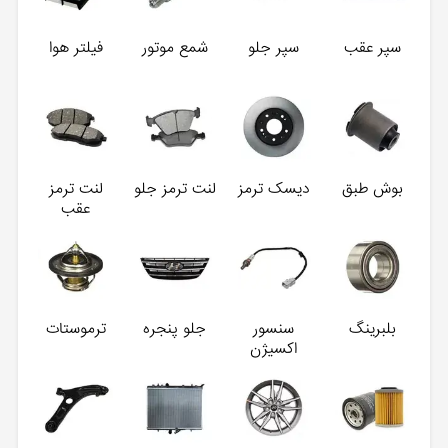
سپر عقب
سپر جلو
شمع موتور
فیلتر هوا
بوش طبق
دیسک ترمز
لنت ترمز جلو
لنت ترمز
عقب
بلبرینگ
سنسور
جلو پنجره
ترموستات
اکسیژن