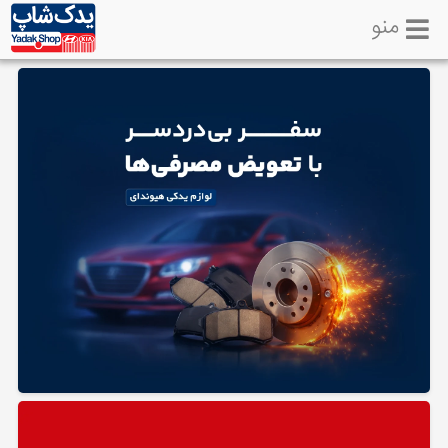
منو
خانه
تماس
با
ما
لوازم
یدکی