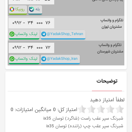
بله
روبیکا
تلگرام و واتساپ
۰۹۹۲ -
۳۴
۰۰۰
۷۶
مشتریان تهران
@YadakShop_Tehran
لینک واتساپ
تلگرام و واتساپ
۰۹۹۲ -
۳۴
۰۰۰
۷۲
مشتریان شهرستان
@YadakShop_Iran
لینک واتساپ
توضیحات
لطفاً امتیاز دهید
امتیاز کل:
0
میانگین امتیازات:
0
شبرنگ سپر عقب راست (شاگرد) توسان ix35
شبرنگ سپر عقب چپ (راننده) توسان ix35