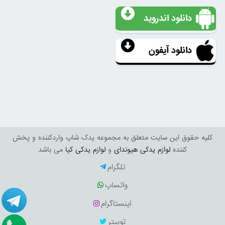
دانلود اندروید
دانلود آیفون
کليه حقوق اين سايت متعلق به مجموعه یدک شاپ واردکننده و پخش
کننده
لوازم یدکی هیوندای
و
لوازم یدکی کیا
می باشد
تلگرام
واتساپ
اینستاگرام
توییتر