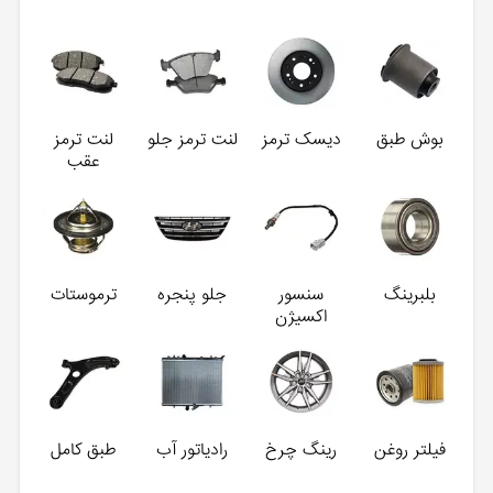
بوش طبق
دیسک ترمز
لنت ترمز جلو
لنت ترمز
عقب
بلبرینگ
سنسور
جلو پنجره
ترموستات
اکسیژن
فیلتر روغن
رینگ چرخ
رادیاتور آب
طبق کامل