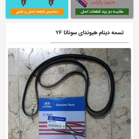
تسمه دینام هیوندای سوناتا YF