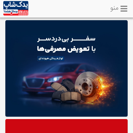
منو
خانه
تماس
با
ما
لوازم
یدکی