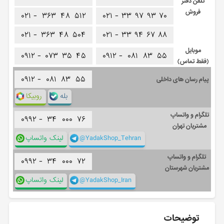
تلفن دفتر
فروش
۰۲۱ -
۳۶۳
۴۸
۵۱۲
۰۲۱ -
۳۳
۹۷
۹۳
۷۰
۰۲۱ -
۳۶۳
۴۸
۵۰۴
۰۲۱ -
۳۳
۹۴
۶۷
۸۸
موبایل
۰۹۱۲ -
۰۷۳
۳۵
۴۵
۰۹۱۲ -
۰۸۱
۸۳
۵۵
(فقط تماس)
۰۹۱۲ -
۰۸۱
۸۳
۵۵
پیام رسان های داخلی
بله
روبیکا
تلگرام و واتساپ
۰۹۹۲ -
۳۴
۰۰۰
۷۶
مشتریان تهران
@YadakShop_Tehran
لینک واتساپ
تلگرام و واتساپ
۰۹۹۲ -
۳۴
۰۰۰
۷۲
مشتریان شهرستان
@YadakShop_Iran
لینک واتساپ
توضیحات