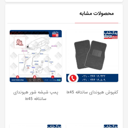
محصولات مشابه
کفپوش هیوندای سانتافه ix45
پمپ شیشه شور هیوندای
سانتافه ix45