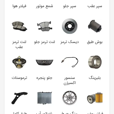
سپر عقب
سپر جلو
شمع موتور
فیلتر هوا
بوش طبق
دیسک ترمز
لنت ترمز جلو
لنت ترمز
عقب
بلبرینگ
سنسور
جلو پنجره
ترموستات
اکسیژن
فیلتر روغن
رینگ چرخ
رادیاتور آب
طبق کامل