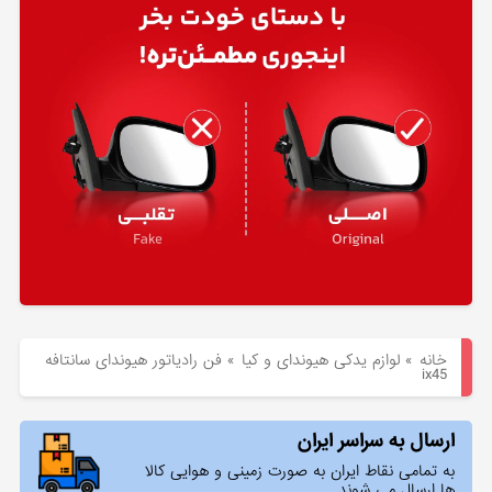
هیوندای
لوازم
یدکی
کیا
بلاگ
خانه
»
لوازم یدکی هیوندای و کیا
»
فن رادیاتور هیوندای سانتافه
ix45
ارسال به سراسر ایران
به تمامی نقاط ایران به صورت زمینی و هوایی کالا
ها ارسال می شوند