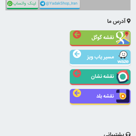
@YadakShop_Iran
لینک واتساپ
آدرس ما
نقشه گوگل
مسیر یاب ویز
نقشه نشان
نقشه بلد
پشتیبانی