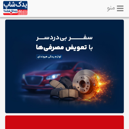
منو
خانه
تماس
با
ما
لوازم
یدکی