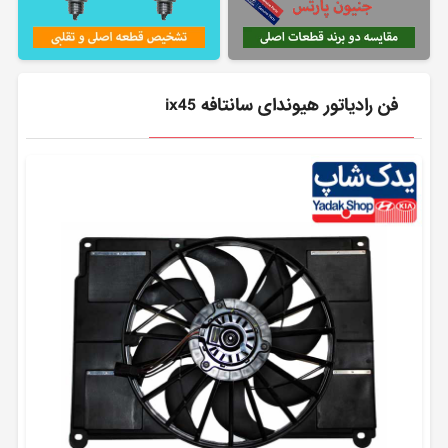
فن رادیاتور هیوندای سانتافه ix45