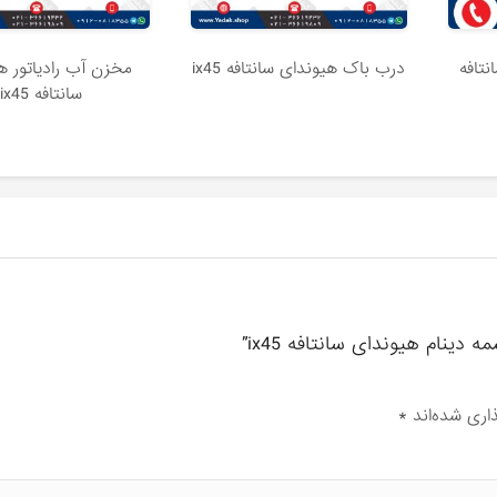
نتافه
درب باک هیوندای سانتافه ix45
مخزن آب رادیاتور ه
سانتافه ix45
دینام هیوندای سانتافه ix45”
اری شده‌اند
*