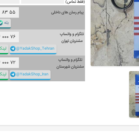
(فقط تماس)
۱
۸۳
۵۵
پیام رسان های داخلی
بله
تلگرام و واتساپ
۴
۰۰۰
۷۶
مشتریان تهران
@YadakShop_Tehran
لین
تلگرام و واتساپ
۴
۰۰۰
۷۲
مشتریان شهرستان
@YadakShop_Iran
لین