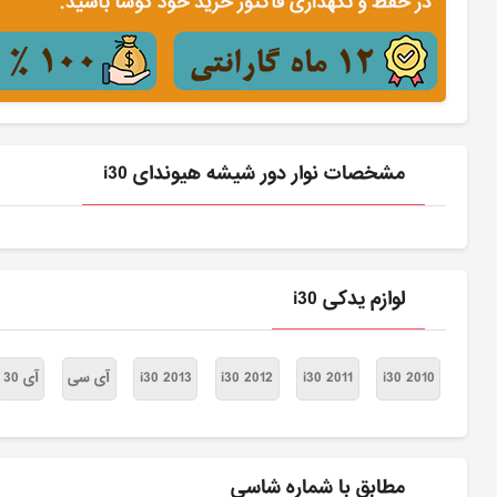
مشخصات نوار دور شیشه هیوندای i30
لوازم یدکی i30
i30 2010
i30 2011
i30 2012
i30 2013
آی سی
آی 30
مطابق با شماره شاسی