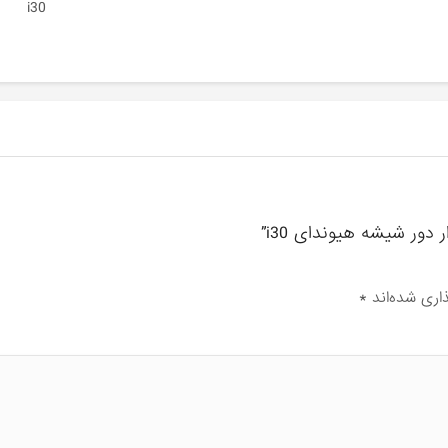
i30
دور شیشه هیوندای i30”
اری شده‌اند
*