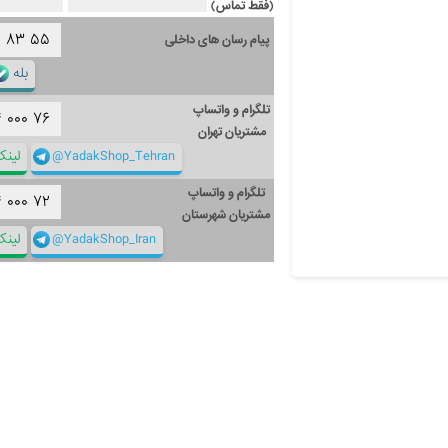
(فقط تماس)
۱
۸۳
۵۵
پیام رسان های داخلی
بله
تلگرام و واتساپ
۴
۰۰۰
۷۶
مشتریان تهران
@YadakShop_Tehran
لین
تلگرام و واتساپ
۴
۰۰۰
۷۲
مشتریان شهرستان
@YadakShop_Iran
لین