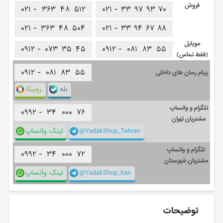
فروش
۰۲۱ -
۳۶۳
۴۸
۵۱۲
۰۲۱ -
۳۳
۹۷
۹۳
۷۰
۰۲۱ -
۳۶۳
۴۸
۵۰۴
۰۲۱ -
۳۳
۹۴
۶۷
۸۸
موبایل
۰۹۱۲ -
۰۷۳
۳۵
۴۵
۰۹۱۲ -
۰۸۱
۸۳
۵۵
(فقط تماس)
۰۹۱۲ -
۰۸۱
۸۳
۵۵
پیام رسان های داخلی
بله
روبیکا
تلگرام و واتساپ
۰۹۹۲ -
۳۴
۰۰۰
۷۶
مشتریان تهران
@YadakShop_Tehran
لینک واتساپ
تلگرام و واتساپ
۰۹۹۲ -
۳۴
۰۰۰
۷۲
مشتریان شهرستان
@YadakShop_Iran
لینک واتساپ
توضیحات