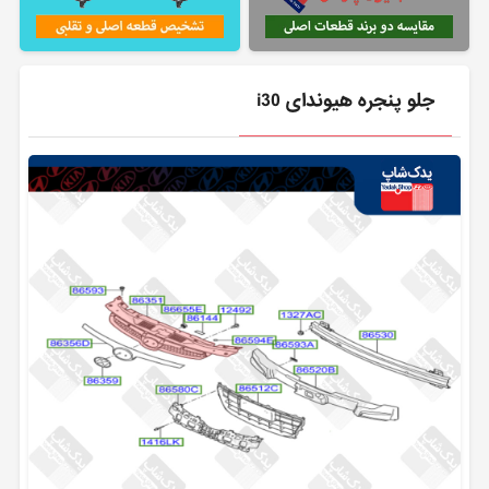
جلو پنجره هیوندای i30