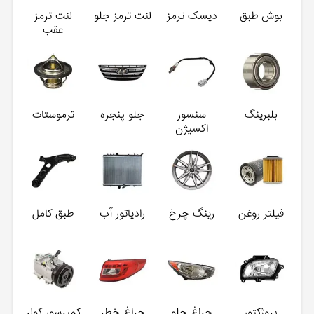
بوش طبق
دیسک ترمز
لنت ترمز جلو
لنت ترمز
عقب
بلبرینگ
سنسور
جلو پنجره
ترموستات
اکسیژن
فیلتر روغن
رینگ چرخ
رادیاتور آب
طبق کامل
پروژکتور
چراغ جلو
چراغ خطر
کمپرسور کولر