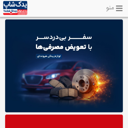
منو
خانه
تماس
با
ما
لوازم
یدکی