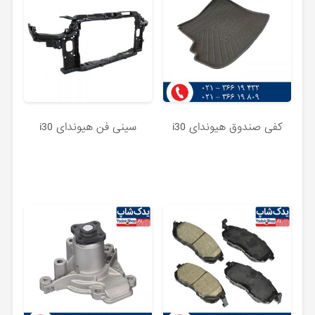
کفی صندوق هیوندای i30
سینی فن هیوندای i30