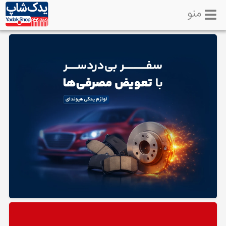
منو
خانه
تماس
با
ما
لوازم
یدکی