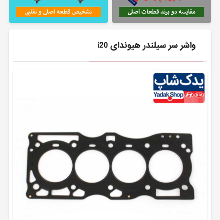
واشر سر سیلندر هیوندای i20