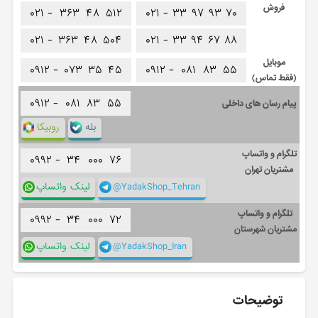
فروش
۰۲۱ -
۳۶۳
۴۸
۵۱۲
۰۲۱ -
۳۳
۹۷
۹۳
۷۰
۰۲۱ -
۳۶۳
۴۸
۵۰۴
۰۲۱ -
۳۳
۹۴
۶۷
۸۸
موبایل
۰۹۱۲ -
۰۷۳
۳۵
۴۵
۰۹۱۲ -
۰۸۱
۸۳
۵۵
(فقط تماس)
۰۹۱۲ -
۰۸۱
۸۳
۵۵
پیام رسان های داخلی
بله
روبیکا
تلگرام و واتساپ
۰۹۹۲ -
۳۴
۰۰۰
۷۶
مشتریان تهران
@YadakShop_Tehran
لینک واتساپ
تلگرام و واتساپ
۰۹۹۲ -
۳۴
۰۰۰
۷۲
مشتریان شهرستان
@YadakShop_Iran
لینک واتساپ
توضیحات