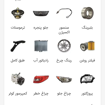
بلبرینگ
سنسور
جلو پنجره
ترموستات
اکسیژن
فیلتر روغن
رینگ چرخ
رادیاتور آب
طبق کامل
پروژکتور
چراغ جلو
چراغ خطر
کمپرسور کولر