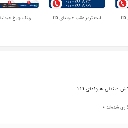
i
لنت ترمز عقب هیوندای i10
رینگ چرخ هیوندای 0
ش صندلی هیوندای i10”
اری شده‌اند
*