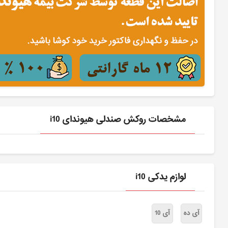
مشخصات روکش صندلی هیوندای i10
لوازم یدکی i10
آی ده
آی 10