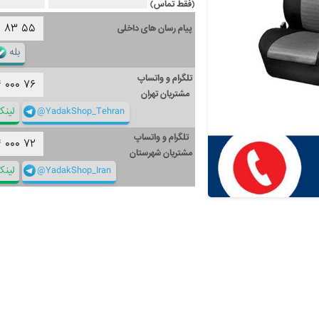
(فقط تماس)
۱
۸۳
۵۵
پیام رسان های داخلی
بله
تلگرام و واتساپ
۴
۰۰۰
۷۶
مشتریان تهران
@YadakShop_Tehran
لین
تلگرام و واتساپ
۴
۰۰۰
۷۲
مشتریان شهرستان
@YadakShop_Iran
لین