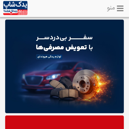
منو
خانه
تماس
با
ما
لوازم
یدکی