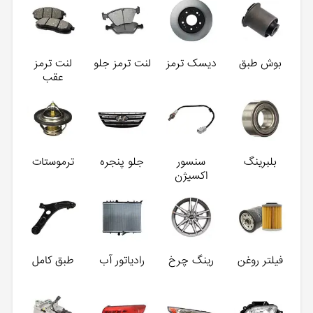
بوش طبق
دیسک ترمز
لنت ترمز جلو
لنت ترمز
عقب
بلبرینگ
سنسور
جلو پنجره
ترموستات
اکسیژن
فیلتر روغن
رینگ چرخ
رادیاتور آب
طبق کامل