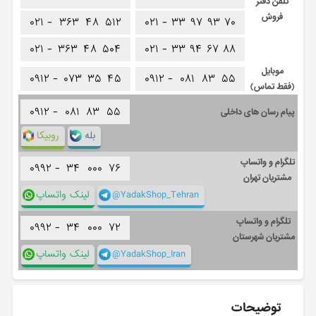
تلفن دفتر
فروش
۰۲۱ -
۳۶۳
۴۸
۵۱۲
۰۲۱ -
۳۳
۹۷
۹۳
۷۰
۰۲۱ -
۳۶۳
۴۸
۵۰۴
۰۲۱ -
۳۳
۹۴
۶۷
۸۸
موبایل
۰۹۱۲ -
۰۷۳
۳۵
۴۵
۰۹۱۲ -
۰۸۱
۸۳
۵۵
(فقط تماس)
۰۹۱۲ -
۰۸۱
۸۳
۵۵
پیام رسان های داخلی
بله
روبیکا
تلگرام و واتساپ
۰۹۹۲ -
۳۴
۰۰۰
۷۶
مشتریان تهران
@YadakShop_Tehran
لینک واتساپ
تلگرام و واتساپ
۰۹۹۲ -
۳۴
۰۰۰
۷۲
مشتریان شهرستان
@YadakShop_Iran
لینک واتساپ
توضیحات