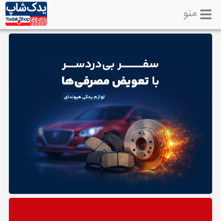
منو
خانه
تماس
با
ما
لوازم
یدکی