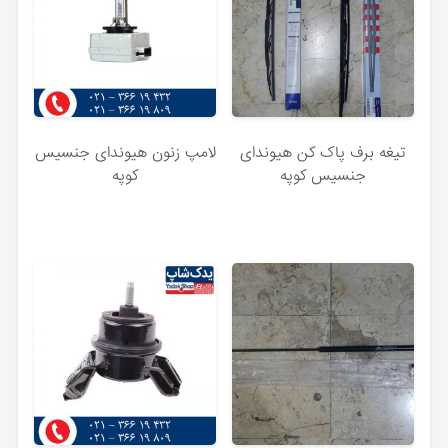
تیغه برف پاک کن هیوندای
لامپ زنون هیوندای جنسیس
جنسیس کوپه
کوپه