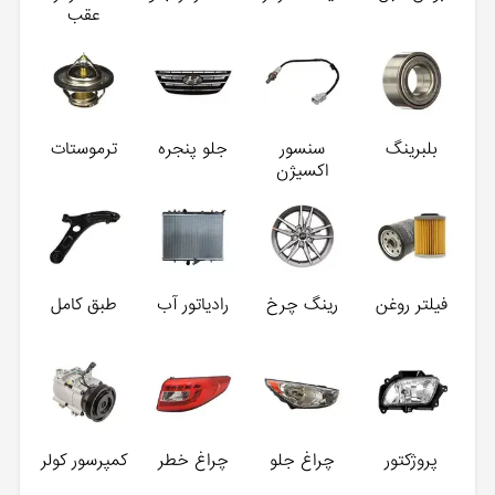
عقب
بلبرینگ
سنسور
جلو پنجره
ترموستات
اکسیژن
فیلتر روغن
رینگ چرخ
رادیاتور آب
طبق کامل
پروژکتور
چراغ جلو
چراغ خطر
کمپرسور کولر