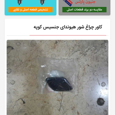
کاور چراغ شور هیوندای جنسیس کوپه