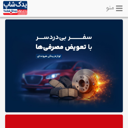
منو
خانه
تماس
با
ما
لوازم
یدکی