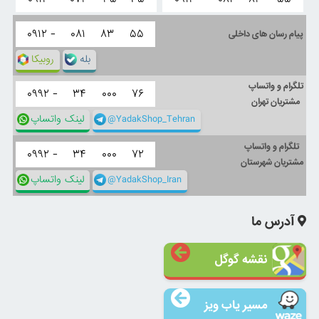
۰۹۱۲ -
۰۸۱
۸۳
۵۵
پیام رسان های داخلی
بله
روبیکا
تلگرام و واتساپ
۰۹۹۲ -
۳۴
۰۰۰
۷۶
مشتریان تهران
@YadakShop_Tehran
لینک واتساپ
تلگرام و واتساپ
۰۹۹۲ -
۳۴
۰۰۰
۷۲
مشتریان شهرستان
@YadakShop_Iran
لینک واتساپ
آدرس ما
نقشه گوگل
مسیر یاب ویز