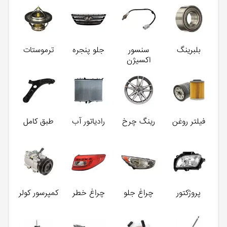
بلبرینگ
سنسور
جلو پنجره
ترموستات
اکسیژن
فیلتر روغن
رینگ چرخ
رادیاتور آب
طبق کامل
پروژکتور
چراغ جلو
چراغ خطر
کمپرسور کولر