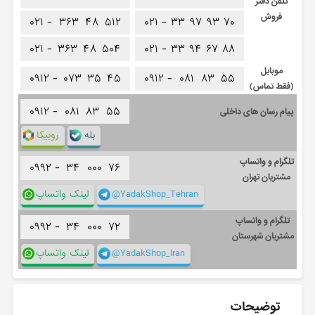
تلفن دفتر
فروش
۰۲۱ -
۳۶۳
۴۸
۵۱۲
۰۲۱ -
۳۳
۹۷
۹۳
۷۰
۰۲۱ -
۳۶۳
۴۸
۵۰۴
۰۲۱ -
۳۳
۹۴
۶۷
۸۸
موبایل
۰۹۱۲ -
۰۷۳
۳۵
۴۵
۰۹۱۲ -
۰۸۱
۸۳
۵۵
(فقط تماس)
۰۹۱۲ -
۰۸۱
۸۳
۵۵
پیام رسان های داخلی
بله
روبیکا
تلگرام و واتساپ
۰۹۹۲ -
۳۴
۰۰۰
۷۶
مشتریان تهران
@YadakShop_Tehran
لینک واتساپ
تلگرام و واتساپ
۰۹۹۲ -
۳۴
۰۰۰
۷۲
مشتریان شهرستان
@YadakShop_Iran
لینک واتساپ
توضیحات