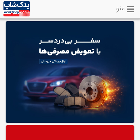
منو
خانه
تماس
با
ما
لوازم
یدکی