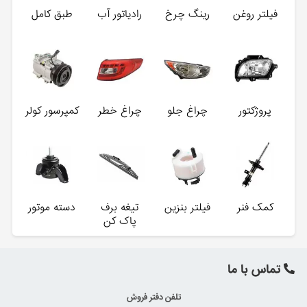
فیلتر روغن
رینگ چرخ
رادیاتور آب
طبق کامل
پروژکتور
چراغ جلو
چراغ خطر
کمپرسور کولر
کمک فنر
فیلتر بنزین
تیغه برف
دسته موتور
پاک کن
تماس با ما
تلفن دفتر فروش