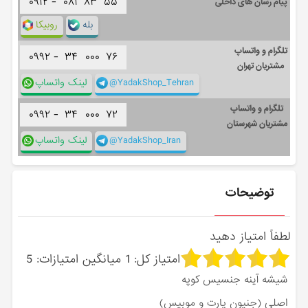
۰۹۱۲ -
۰۸۱
۸۳
۵۵
پیام رسان های داخلی
بله
روبیکا
تلگرام و واتساپ
۰۹۹۲ -
۳۴
۰۰۰
۷۶
مشتریان تهران
@YadakShop_Tehran
لینک واتساپ
تلگرام و واتساپ
۰۹۹۲ -
۳۴
۰۰۰
۷۲
مشتریان شهرستان
@YadakShop_Iran
لینک واتساپ
توضیحات
لطفاً امتیاز دهید
امتیاز کل:
1
میانگین امتیازات:
5
شیشه آینه جنسیس کوپه
اصلی (جنیون پارت و موبیس)