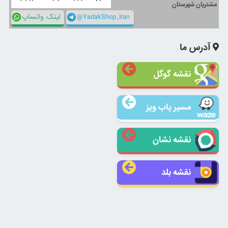
مشتریان شهرستان
@YadakShop_Iran
لینک واتساپ
آدرس ما
نقشه گوگل
مسیر یاب ویز
نقشه نشان
نقشه بلد