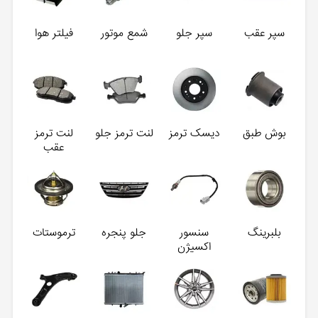
سپر عقب
سپر جلو
شمع موتور
فیلتر هوا
بوش طبق
دیسک ترمز
لنت ترمز جلو
لنت ترمز
عقب
بلبرینگ
سنسور
جلو پنجره
ترموستات
اکسیژن