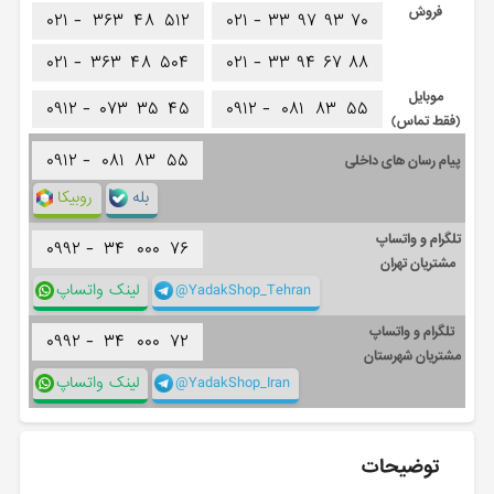
فروش
۰۲۱ -
۳۶۳
۴۸
۵۱۲
۰۲۱ -
۳۳
۹۷
۹۳
۷۰
۰۲۱ -
۳۶۳
۴۸
۵۰۴
۰۲۱ -
۳۳
۹۴
۶۷
۸۸
موبایل
۰۹۱۲ -
۰۷۳
۳۵
۴۵
۰۹۱۲ -
۰۸۱
۸۳
۵۵
(فقط تماس)
۰۹۱۲ -
۰۸۱
۸۳
۵۵
پیام رسان های داخلی
بله
روبیکا
تلگرام و واتساپ
۰۹۹۲ -
۳۴
۰۰۰
۷۶
مشتریان تهران
@YadakShop_Tehran
لینک واتساپ
تلگرام و واتساپ
۰۹۹۲ -
۳۴
۰۰۰
۷۲
مشتریان شهرستان
@YadakShop_Iran
لینک واتساپ
توضیحات