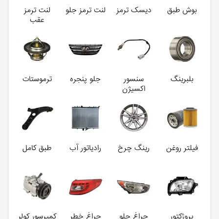
بوش طبق
دیسک ترمز
لنت ترمز جلو
لنت ترمز
عقب
بلبرینگ
سنسور
جلو پنجره
ترموستات
اکسیژن
فیلتر روغن
رینگ چرخ
رادیاتور آب
طبق کامل
پروژکتور
چراغ جلو
چراغ خطر
کمپرسور کولر