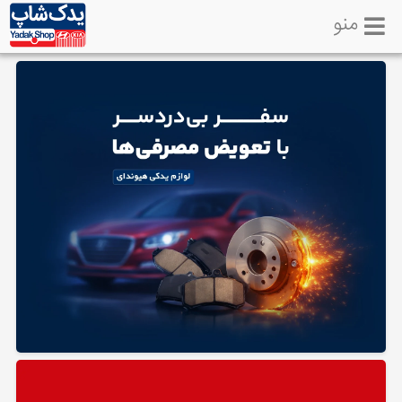
منو
خانه
تماس
با
ما
لوازم
یدکی