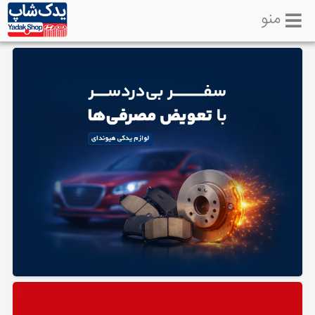
منو
خانه
تماس
با
ما
لوازم
یدکی