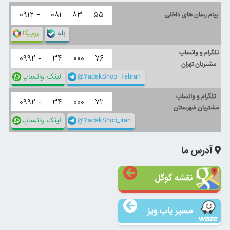
۰۹۱۲ -
۰۸۱
۸۳
۵۵
پیام رسان های داخلی
بله
روبیکا
تلگرام و واتساپ
۰۹۹۲ -
۳۴
۰۰۰
۷۶
مشتریان تهران
@YadakShop_Tehran
لینک واتساپ
تلگرام و واتساپ
۰۹۹۲ -
۳۴
۰۰۰
۷۲
مشتریان شهرستان
@YadakShop_Iran
لینک واتساپ
آدرس ما
نقشه گوگل
مسیر یاب ویز