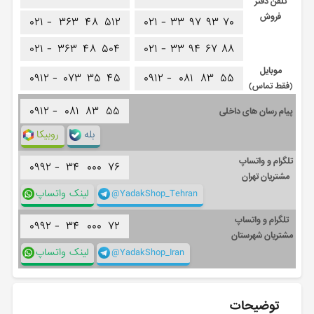
تلفن دفتر
فروش
۰۲۱ -
۳۶۳
۴۸
۵۱۲
۰۲۱ -
۳۳
۹۷
۹۳
۷۰
۰۲۱ -
۳۶۳
۴۸
۵۰۴
۰۲۱ -
۳۳
۹۴
۶۷
۸۸
موبایل
۰۹۱۲ -
۰۷۳
۳۵
۴۵
۰۹۱۲ -
۰۸۱
۸۳
۵۵
(فقط تماس)
۰۹۱۲ -
۰۸۱
۸۳
۵۵
پیام رسان های داخلی
بله
روبیکا
تلگرام و واتساپ
۰۹۹۲ -
۳۴
۰۰۰
۷۶
مشتریان تهران
@YadakShop_Tehran
لینک واتساپ
تلگرام و واتساپ
۰۹۹۲ -
۳۴
۰۰۰
۷۲
مشتریان شهرستان
@YadakShop_Iran
لینک واتساپ
توضیحات