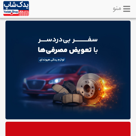
منو
خانه
تماس
با
ما
لوازم
یدکی