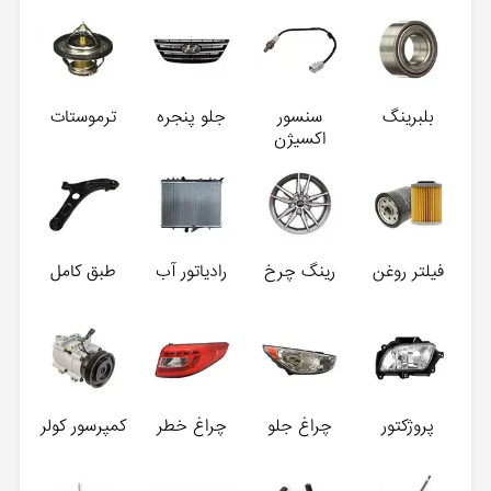
بلبرینگ
سنسور
جلو پنجره
ترموستات
اکسیژن
فیلتر روغن
رینگ چرخ
رادیاتور آب
طبق کامل
پروژکتور
چراغ جلو
چراغ خطر
کمپرسور کولر