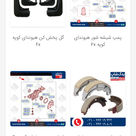
پمپ شیشه شور هیوندای
گل پخش کن هیوندای کوپه
کوپه Fx
Fx