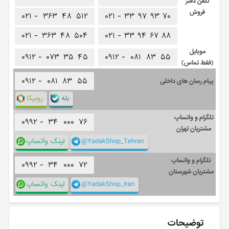
تلفن دفتر
فروش
۰۲۱ -
۳۶۳
۴۸
۵۱۲
۰۲۱ -
۳۳
۹۷
۹۳
۷۰
۰۲۱ -
۳۶۳
۴۸
۵۰۴
۰۲۱ -
۳۳
۹۴
۶۷
۸۸
موبایل
۰۹۱۲ -
۰۷۳
۳۵
۴۵
۰۹۱۲ -
۰۸۱
۸۳
۵۵
(فقط تماس)
۰۹۱۲ -
۰۸۱
۸۳
۵۵
پیام رسان های داخلی
بله
روبیکا
تلگرام و واتساپ
۰۹۹۲ -
۳۴
۰۰۰
۷۶
مشتریان تهران
@YadakShop_Tehran
لینک واتساپ
تلگرام و واتساپ
۰۹۹۲ -
۳۴
۰۰۰
۷۲
مشتریان شهرستان
@YadakShop_Iran
لینک واتساپ
توضیحات