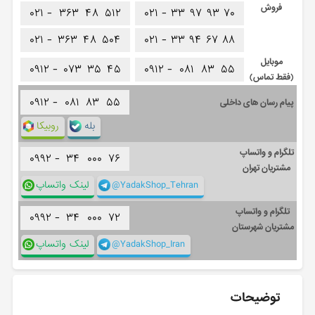
فروش
۰۲۱ -
۳۶۳
۴۸
۵۱۲
۰۲۱ -
۳۳
۹۷
۹۳
۷۰
۰۲۱ -
۳۶۳
۴۸
۵۰۴
۰۲۱ -
۳۳
۹۴
۶۷
۸۸
موبایل
۰۹۱۲ -
۰۷۳
۳۵
۴۵
۰۹۱۲ -
۰۸۱
۸۳
۵۵
(فقط تماس)
۰۹۱۲ -
۰۸۱
۸۳
۵۵
پیام رسان های داخلی
بله
روبیکا
تلگرام و واتساپ
۰۹۹۲ -
۳۴
۰۰۰
۷۶
مشتریان تهران
@YadakShop_Tehran
لینک واتساپ
تلگرام و واتساپ
۰۹۹۲ -
۳۴
۰۰۰
۷۲
مشتریان شهرستان
@YadakShop_Iran
لینک واتساپ
توضیحات