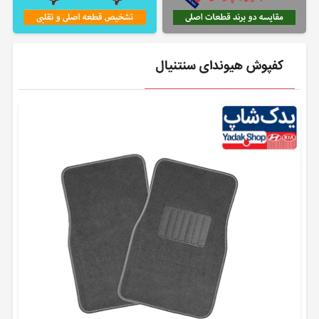
کفپوش هیوندای سنتنیال