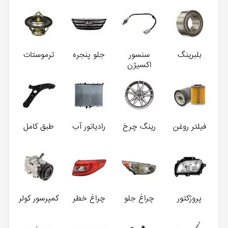
بلبرینگ
سنسور
جلو پنجره
ترموستات
اکسیژن
فیلتر روغن
رینگ چرخ
رادیاتور آب
طبق کامل
پروژکتور
چراغ جلو
چراغ خطر
کمپرسور کولر