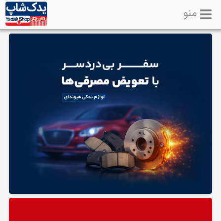
منو
خانه
تماس
با
ما
لوازم
یدکی