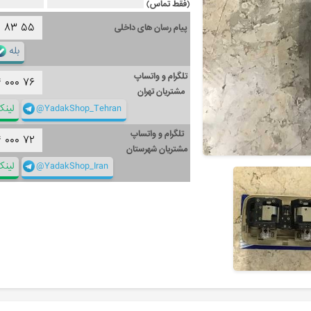
(فقط تماس)
۱
۸۳
۵۵
پیام رسان های داخلی
بله
تلگرام و واتساپ
۴
۰۰۰
۷۶
مشتریان تهران
@YadakShop_Tehran
لین
تلگرام و واتساپ
۴
۰۰۰
۷۲
مشتریان شهرستان
@YadakShop_Iran
لین