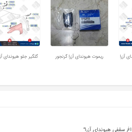
 آزرا
ریموت هیوندای آزرا گرنجور
گلگیر جلو هیوندای آزر
اغ سقفی هیوندای آزرا”