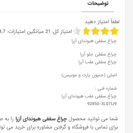
توضیحات
لطفاً امتیاز دهید
امتیاز کل:
21
میانگین امتیازات:
3.7
چراغ سقفی هیوندای آزرا
چراغ سقفی جلو آزرا
چراغ سقفی عقب آزرا
اصلی (جنیون پارت و موبیس)
شماره فنی :
چراغ سقفی عقب هیوندای آزرا
92850-3L011J9
شما می توانید محصول
چراغ سقفی هیوندای آزرا
را به ص
برای تماس با فروشگاه و گرفتن مشاوره برای خرید می توان