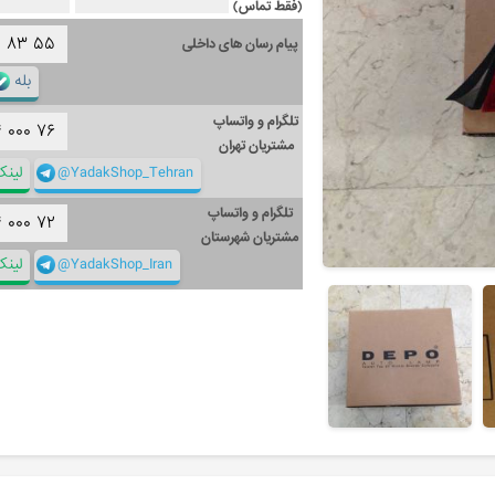
(فقط تماس)
۱
۸۳
۵۵
پیام رسان های داخلی
بله
تلگرام و واتساپ
۴
۰۰۰
۷۶
مشتریان تهران
@YadakShop_Tehran
لین
تلگرام و واتساپ
۴
۰۰۰
۷۲
مشتریان شهرستان
@YadakShop_Iran
لین