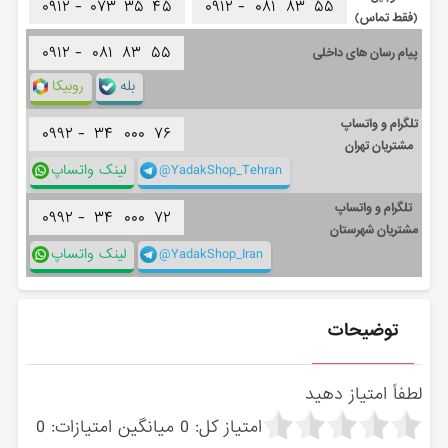
۰۹۱۲ -
۰۷۳
۳۵
۴۵
۰۹۱۲ -
۰۸۱
۸۳
۵۵
(فقط تماس)
۰۹۱۲ -
۰۸۱
۸۳
۵۵
پیام رسان های داخلی
بله
روبیکا
تلگرام و واتساپ
۰۹۹۲ -
۳۴
۰۰۰
۷۶
مشتریان تهران
@YadakShop_Tehran
لینک واتساپ
تلگرام و واتساپ
۰۹۹۲ -
۳۴
۰۰۰
۷۲
مشتریان شهرستان
@YadakShop_Iran
لینک واتساپ
توضیحات
لطفاً امتیاز دهید
امتیاز کل:
0
میانگین امتیازات:
0