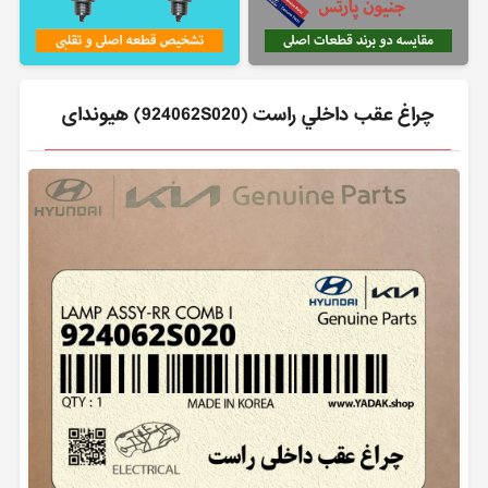
چراغ عقب داخلي راست (924062S020) هیوندای