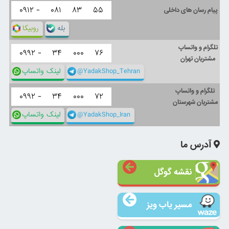
۰۹۱۲ -
۰۸۱
۸۳
۵۵
پیام رسان های داخلی
بله
روبیکا
تلگرام و واتساپ
۰۹۹۲ -
۳۴
۰۰۰
۷۶
مشتریان تهران
@YadakShop_Tehran
لینک واتساپ
تلگرام و واتساپ
۰۹۹۲ -
۳۴
۰۰۰
۷۲
مشتریان شهرستان
@YadakShop_Iran
لینک واتساپ
آدرس ما
نقشه گوگل
مسیر یاب ویز