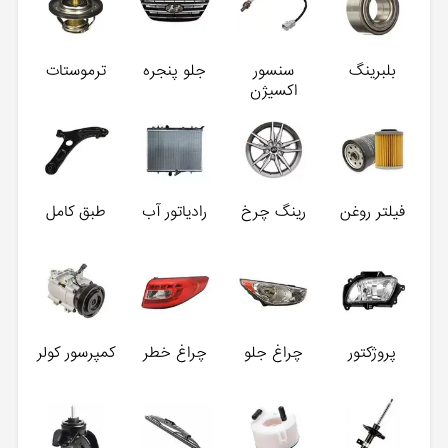
بلبرینگ
سنسور
جلو پنجره
ترموستات
اکسیژن
فیلتر روغن
رینگ چرخ
رادیاتور آب
طبق کامل
پروژکتور
چراغ جلو
چراغ خطر
کمپرسور کولر