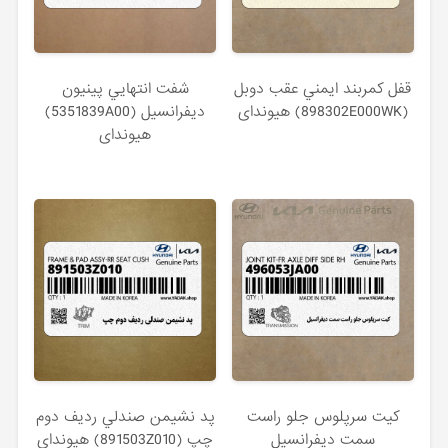
قفل كمربند ايمني عقب دوبل
شفت انتهايي پينيون
(898302E000WK) هیوندای
ديفرانسيل (5351839A00)
هیوندای
كيت سرپلوس جلو راست
پد نشيمن صندلي رديف دوم
سمت ديفرانسيل
چپ (891503Z010) هیوندای