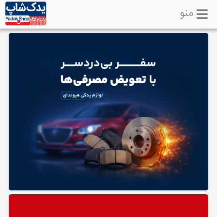
منو
خانه
تماس
با
ما
لوازم
یدکی