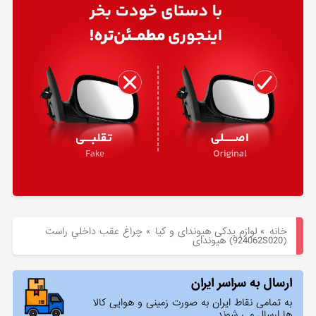
هیوندای
لوازم
یدکی
کیا
بلاگ
خانه
»
لوازم یدکی هیوندای و کیا
»
چراغ عقب داخلي راست
(924062S020) هیوندای
ارسال به سراسر ایران
به تمامی نقاط ایران به صورت زمینی و هوایی کالا
ها ارسال می شوند