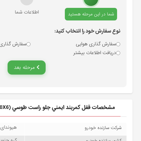
انتخاب نوع سفارش
اطلاعات شما
شما در این مرحله هستید
نوع سفارش خود را انتخاب کنید:
سفارش گذاری هوایی
سفارش گذاری
دریافت اطلاعات بیشتر
مرحله بعد
مشخصات قفل كمربند ايمني جلو راست طوسي (888403L000X6) هیوندای
هیوندای موتور –
شرکت سازنده خودرو
کره جنوبی – rea
کشور سازنده خودرو