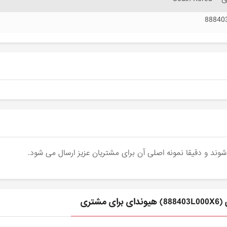
88840
تری