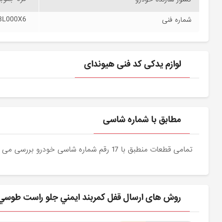
3L000X6
شماره فنی
لوازم یدکی کد فنی هیوندای
مطابق با شماره شاسی
تمامی قطعات منطبق با 17 رقم شماره شاسی خودرو بررسی می شوند و دقیقا نمونه اصلی آن برای مشتریان عزیز ارسال می شود.
روش های ارسال قفل كمربند ايمني جلو راست طوسي (888403L000X6) هیوندای برای مش