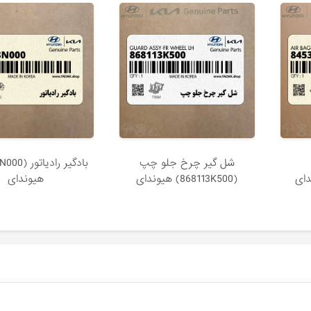
شل گير چرخ جلو چپ
(868113K500) هیوندای
هیوندای