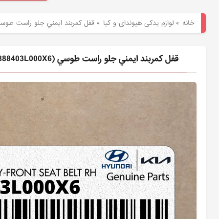
هیوندای
خانه
»
لوازم یدکی هیوندای و کیا
»
قفل كمربند ايمني جلو راست طوسي (888403L000X6) هی
لوازم
یدکی
قفل كمربند ايمني جلو راست طوسي (888403L000X6) هیوندای
کیا
بلاگ