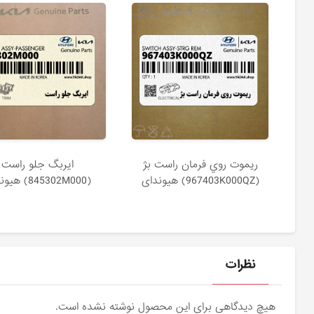
ريموت روي فرمان راست بژ
ايربگ جلو راست
(967403K000QZ) هیوندای
(845302M000) هیوندای
نظرات
هیچ دیدگاهی برای این محصول نوشته نشده است.