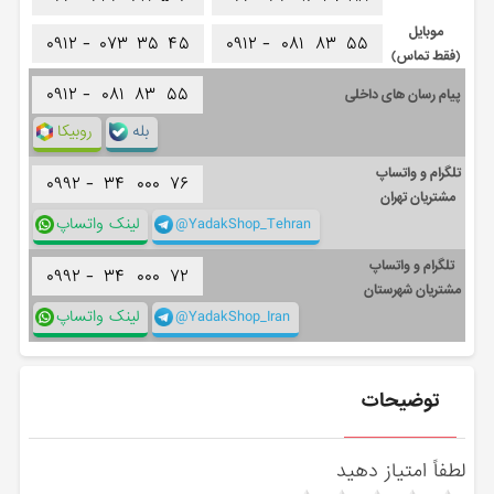
موبایل
۰۹۱۲ -
۰۷۳
۳۵
۴۵
۰۹۱۲ -
۰۸۱
۸۳
۵۵
(فقط تماس)
۰۹۱۲ -
۰۸۱
۸۳
۵۵
پیام رسان های داخلی
بله
روبیکا
تلگرام و واتساپ
۰۹۹۲ -
۳۴
۰۰۰
۷۶
مشتریان تهران
@YadakShop_Tehran
لینک واتساپ
تلگرام و واتساپ
۰۹۹۲ -
۳۴
۰۰۰
۷۲
مشتریان شهرستان
@YadakShop_Iran
لینک واتساپ
توضیحات
لطفاً امتیاز دهید