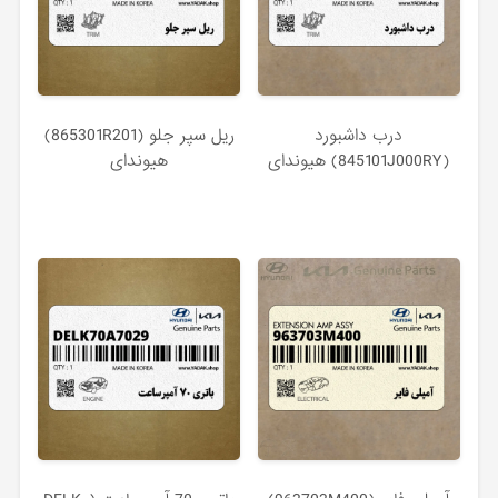
درب داشبورد
ريل سپر جلو (865301R201)
(845101J000RY) هیوندای
هیوندای