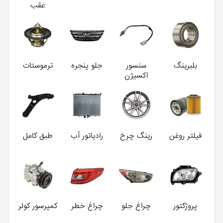
عقب
بلبرینگ
سنسور
جلو پنجره
ترموستات
اکسیژن
فیلتر روغن
رینگ چرخ
رادیاتور آب
طبق کامل
پروژکتور
چراغ جلو
چراغ خطر
کمپرسور کولر