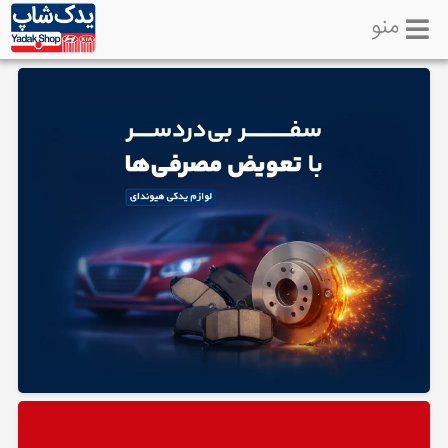
منو
خانه
تماس
با
ما
لوازم
یدکی