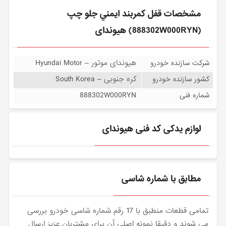
مشخصات قفل كمربند ايمني جلو چپ
(888302W000RYN) هیوندای
هیوندای موتور – Hyundai Motor
شرکت سازنده خودرو
کره جنوبی – South Korea
کشور سازنده خودرو
888302W000RYN
شماره فنی
لوازم یدکی کد فنی هیوندای
مطابق با شماره شاسی
تمامی قطعات منطبق با 17 رقم شماره شاسی خودرو بررسی
می شوند و دقیقا نمونه اصلی آن برای مشتریان عزیز ارسال