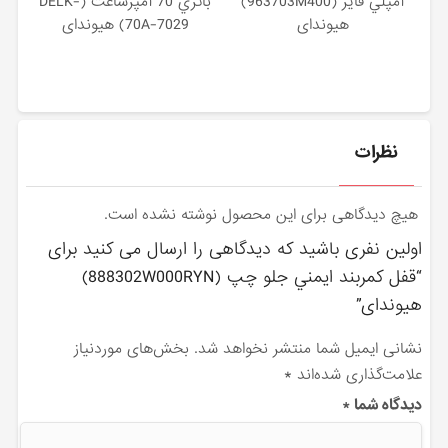
آمپلي فاير (963703M400)
باتري 70 آمپرساعت (DELK-
هیوندای
70A-7029) هیوندای
نظرات
هیچ دیدگاهی برای این محصول نوشته نشده است.
اولین نفری باشید که دیدگاهی را ارسال می کنید برای
“قفل كمربند ايمني جلو چپ (888302W000RYN)
هیوندای”
نشانی ایمیل شما منتشر نخواهد شد.
بخش‌های موردنیاز
علامت‌گذاری شده‌اند
*
دیدگاه شما
*