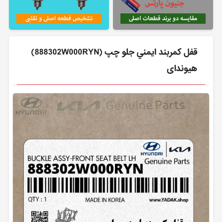
قفل كمربند ايمني جلو چپ (888302W000RYN)
هیوندای