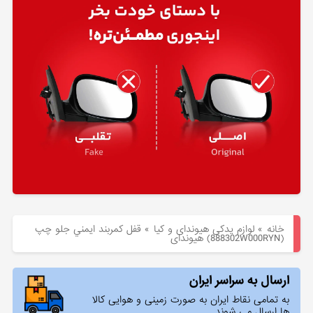
هیوندای
لوازم
یدکی
کیا
بلاگ
خانه
»
لوازم یدکی هیوندای و کیا
»
قفل كمربند ايمني جلو چپ
(888302W000RYN) هیوندای
ارسال به سراسر ایران
به تمامی نقاط ایران به صورت زمینی و هوایی کالا
ها ارسال می شوند