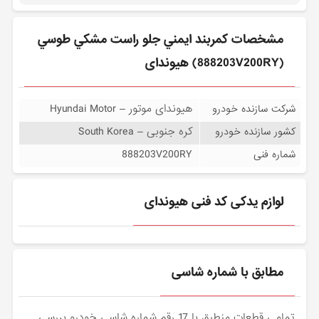
مشخصات كمربند ايمني جلو راست مشكي طوسي
(888203V200RY) هیوندای
هیوندای موتور – Hyundai Motor
شرکت سازنده خودرو
کره جنوبی – South Korea
کشور سازنده خودرو
888203V200RY
شماره فنی
لوازم یدکی کد فنی هیوندای
مطابق با شماره شاسی
تمامی قطعات منطبق با 17 رقم شماره شاسی خودرو بررسی