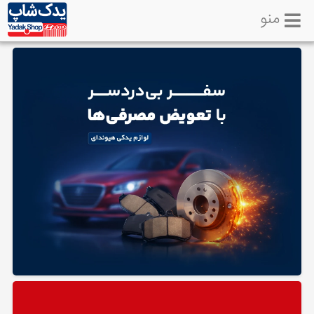
منو
خانه
تماس
با
ما
لوازم
یدکی