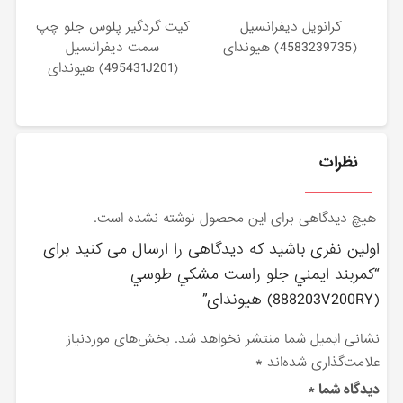
كرانويل ديفرانسيل
كيت گردگير پلوس جلو چپ
(4583239735) هیوندای
سمت ديفرانسيل
(495431J201) هیوندای
نظرات
هیچ دیدگاهی برای این محصول نوشته نشده است.
اولین نفری باشید که دیدگاهی را ارسال می کنید برای
“كمربند ايمني جلو راست مشكي طوسي
(888203V200RY) هیوندای”
نشانی ایمیل شما منتشر نخواهد شد.
بخش‌های موردنیاز
علامت‌گذاری شده‌اند
*
دیدگاه شما
*