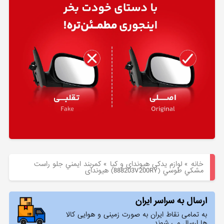
هیوندای
لوازم
یدکی
کیا
بلاگ
خانه
»
لوازم یدکی هیوندای و کیا
»
كمربند ايمني جلو راست
مشكي طوسي (888203V200RY) هیوندای
ارسال به سراسر ایران
به تمامی نقاط ایران به صورت زمینی و هوایی کالا
ها ارسال می شوند