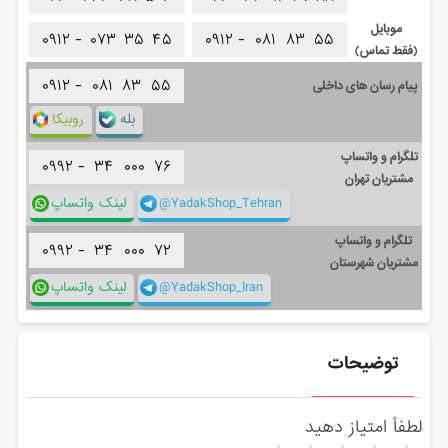
موبایل
۰۹۱۲ -
۰۷۳
۳۵
۴۵
۰۹۱۲ -
۰۸۱
۸۳
۵۵
(فقط تماس)
۰۹۱۲ -
۰۸۱
۸۳
۵۵
پیام رسان های داخلی
بله
روبیکا
تلگرام و واتساپ
۰۹۹۲ -
۳۴
۰۰۰
۷۶
مشتریان تهران
@YadakShop_Tehran
لینک واتساپ
تلگرام و واتساپ
۰۹۹۲ -
۳۴
۰۰۰
۷۲
مشتریان شهرستان
@YadakShop_Iran
لینک واتساپ
توضیحات
لطفاً امتیاز دهید