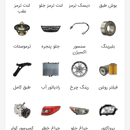
بوش طبق
دیسک ترمز
لنت ترمز جلو
لنت ترمز
عقب
بلبرینگ
سنسور
جلو پنجره
ترموستات
اکسیژن
فیلتر روغن
رینگ چرخ
رادیاتور آب
طبق کامل
پروژکتور
چراغ جلو
چراغ خطر
کمپرسور کولر