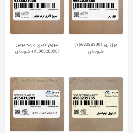
بوق زير (966202B300)
سويچ لادري درب موتور
هیوندای
(938802E000) هیوندای