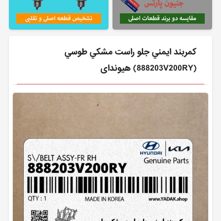
كمربند ايمني جلو راست مشكي طوسي
(888203V200RY) هیوندای