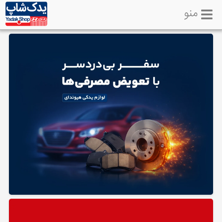
منو
خانه
تماس
با
ما
لوازم
یدکی