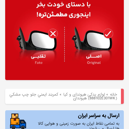
هیوندای
لوازم
یدکی
کیا
بلاگ
خانه
»
لوازم یدکی هیوندای و کیا
»
كمربند ايمني جلو چپ مشكي
(888102E301WK) هیوندای
ارسال به سراسر ایران
به تمامی نقاط ایران به صورت زمینی و هوایی کالا
ها ارسال می شوند