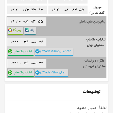
موبایل
۰۹۱۲ -
۰۷۳
۳۵
۴۵
۰۹۱۲ -
۰۸۱
۸۳
۵۵
(فقط تماس)
۰۹۱۲ -
۰۸۱
۸۳
۵۵
پیام رسان های داخلی
بله
روبیکا
تلگرام و واتساپ
۰۹۹۲ -
۳۴
۰۰۰
۷۶
مشتریان تهران
@YadakShop_Tehran
لینک واتساپ
تلگرام و واتساپ
۰۹۹۲ -
۳۴
۰۰۰
۷۲
مشتریان شهرستان
@YadakShop_Iran
لینک واتساپ
توضیحات
لطفاً امتیاز دهید