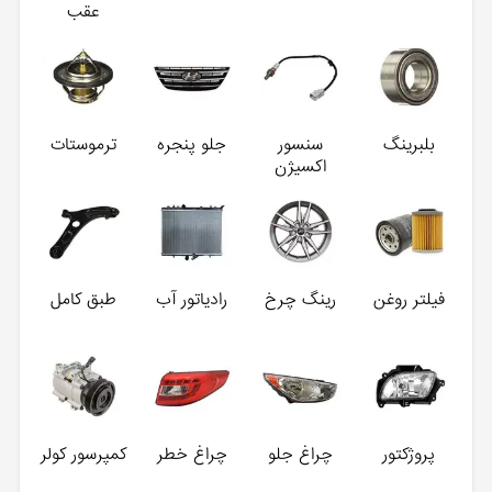
عقب
بلبرینگ
سنسور
جلو پنجره
ترموستات
اکسیژن
فیلتر روغن
رینگ چرخ
رادیاتور آب
طبق کامل
پروژکتور
چراغ جلو
چراغ خطر
کمپرسور کولر