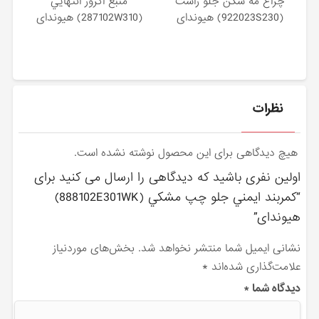
چراغ مه شكن جلو راست
منبع اگزوز انتهايي
(922023S230) هیوندای
(287102W310) هیوندای
نظرات
هیچ دیدگاهی برای این محصول نوشته نشده است.
اولین نفری باشید که دیدگاهی را ارسال می کنید برای
“كمربند ايمني جلو چپ مشكي (888102E301WK)
هیوندای”
نشانی ایمیل شما منتشر نخواهد شد.
بخش‌های موردنیاز
علامت‌گذاری شده‌اند
*
دیدگاه شما
*