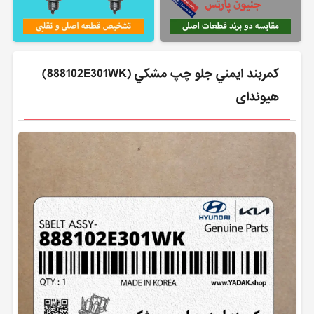
كمربند ايمني جلو چپ مشكي (888102E301WK)
هیوندای