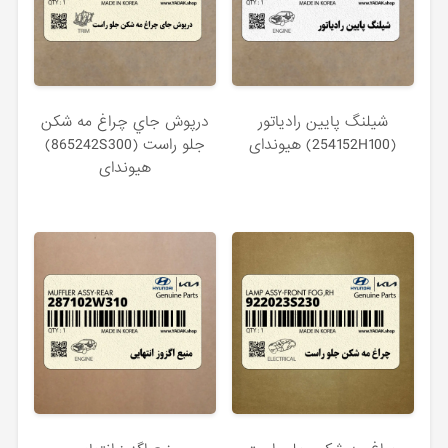
شيلنگ پايين رادياتور
درپوش جاي چراغ مه شكن
(254152H100) هیوندای
جلو راست (865242S300)
هیوندای