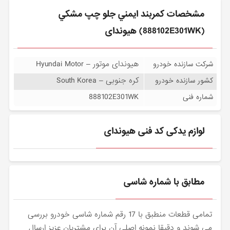
مشخصات كمربند ايمني جلو چپ مشكي
(888102E301WK) هیوندای
هیوندای موتور – Hyundai Motor
شرکت سازنده خودرو
کره جنوبی – South Korea
کشور سازنده خودرو
888102E301WK
شماره فنی
لوازم یدکی کد فنی هیوندای
مطابق با شماره شاسی
تمامی قطعات منطبق با 17 رقم شماره شاسی خودرو بررسی
می شوند و دقیقا نمونه اصلی آن برای مشتریان عزیز ارسال