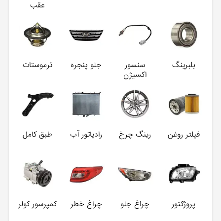
عقب
بلبرینگ
سنسور
جلو پنجره
ترموستات
اکسیژن
فیلتر روغن
رینگ چرخ
رادیاتور آب
طبق کامل
پروژکتور
چراغ جلو
چراغ خطر
کمپرسور کولر