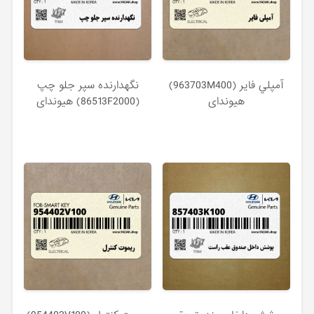
آمپلي فاير (963703M400)
نگهدارنده سپر جلو چپ
هیوندای
(86513F2000) هیوندای