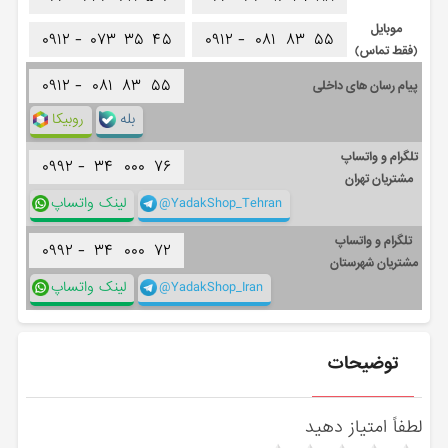
موبایل
۰۹۱۲ -
۰۷۳
۳۵
۴۵
۰۹۱۲ -
۰۸۱
۸۳
۵۵
(فقط تماس)
۰۹۱۲ -
۰۸۱
۸۳
۵۵
پیام رسان های داخلی
بله
روبیکا
تلگرام و واتساپ
۰۹۹۲ -
۳۴
۰۰۰
۷۶
مشتریان تهران
@YadakShop_Tehran
لینک واتساپ
تلگرام و واتساپ
۰۹۹۲ -
۳۴
۰۰۰
۷۲
مشتریان شهرستان
@YadakShop_Iran
لینک واتساپ
توضیحات
لطفاً امتیاز دهید