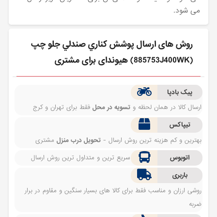
می شود.
روش های ارسال پوشش كناري صندلي جلو چپ
(885753J400WK) هیوندای برای مشتری
پیک بادپا
ارسال کالا در همان لحظه و
تسویه در محل
فقط برای تهران و کرج
تیپاکس
بهترین و کم هزینه ترین روش ارسال -
تحویل درب منزل
مشتری
اتوبوس
سریع ترین و متداول ترین روش ارسال
باربری
روشی ارزان و مناسب فقط برای کالا های بسیار سنگین و مقاوم در برار
ضربه