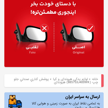
هیوندای
لوازم
یدکی
کیا
بلاگ
خانه
»
لوازم یدکی هیوندای و کیا
»
پوشش كناري صندلي جلو
چپ (885753J400WK) هیوندای
ارسال به سراسر ایران
به تمامی نقاط ایران به صورت زمینی و هوایی کالا
ها ارسال می شوند