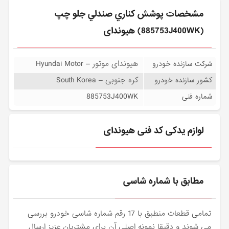
مشخصات پوشش كناري صندلي جلو چپ
(885753J400WK) هیوندای
هیوندای موتور – Hyundai Motor
شرکت سازنده خودرو
کره جنوبی – South Korea
کشور سازنده خودرو
885753J400WK
شماره فنی
لوازم یدکی کد فنی هیوندای
مطابق با شماره شاسی
تمامی قطعات منطبق با 17 رقم شماره شاسی خودرو بررسی
می شوند و دقیقا نمونه اصلی آن برای مشتریان عزیز ارسال