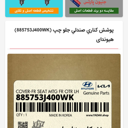
پوشش كناري صندلي جلو چپ (885753J400WK)
هیوندای