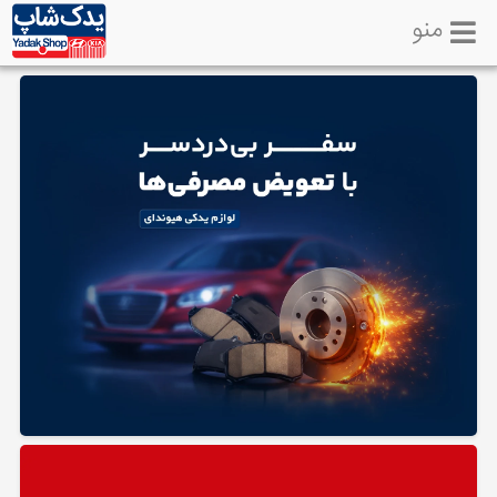
منو
خانه
تماس
با
ما
لوازم
یدکی