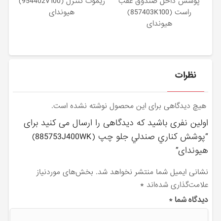
پوشش داخل صندوق عقب
ريموت كنترل (954402V100)
راست (857403K100)
هیوندای
هیوندای
نظرات
هیچ دیدگاهی برای این محصول نوشته نشده است.
اولین نفری باشید که دیدگاهی را ارسال می کنید برای
“پوشش كناري صندلي جلو چپ (885753J400WK)
هیوندای”
نشانی ایمیل شما منتشر نخواهد شد.
بخش‌های موردنیاز
علامت‌گذاری شده‌اند
*
دیدگاه شما
*