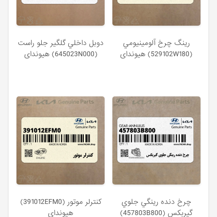
رينگ چرخ آلومينيومي
دوبل داخلي گلگير جلو راست
(529102W180) هیوندای
(645023N000) هیوندای
چرخ دنده رينگي جلوي
كنترلر موتور (391012EFM0)
گيربكس (457803B800)
هیوندای