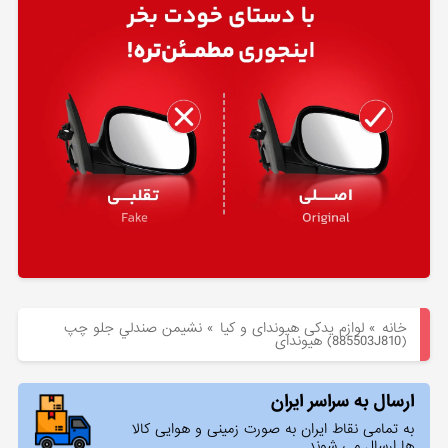
هیوندای
لوازم
یدکی
کیا
بلاگ
خانه
»
لوازم یدکی هیوندای و کیا
»
نشيمن صندلي جلو چپ
(885503J810) هیوندای
ارسال به سراسر ایران
به تمامی نقاط ایران به صورت زمینی و هوایی کالا
ها ارسال می شوند