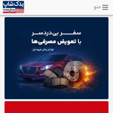
منو
خانه
تماس
با
ما
لوازم
یدکی