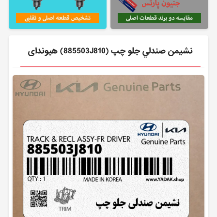
نشيمن صندلي جلو چپ (885503J810) هیوندای