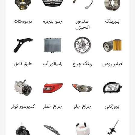
بلبرینگ
سنسور
جلو پنجره
ترموستات
اکسیژن
فیلتر روغن
رینگ چرخ
رادیاتور آب
طبق کامل
پروژکتور
چراغ جلو
چراغ خطر
کمپرسور کولر