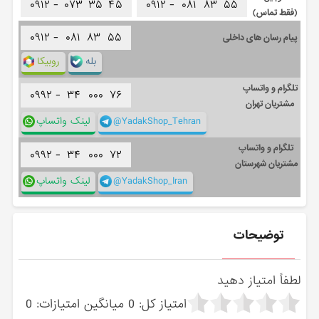
۰۹۱۲ -
۰۷۳
۳۵
۴۵
۰۹۱۲ -
۰۸۱
۸۳
۵۵
(فقط تماس)
۰۹۱۲ -
۰۸۱
۸۳
۵۵
پیام رسان های داخلی
بله
روبیکا
تلگرام و واتساپ
۰۹۹۲ -
۳۴
۰۰۰
۷۶
مشتریان تهران
@YadakShop_Tehran
لینک واتساپ
تلگرام و واتساپ
۰۹۹۲ -
۳۴
۰۰۰
۷۲
مشتریان شهرستان
@YadakShop_Iran
لینک واتساپ
توضیحات
لطفاً امتیاز دهید
امتیاز کل:
0
میانگین امتیازات:
0