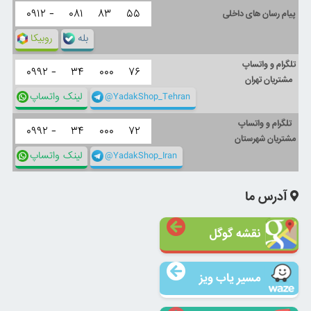
۰۹۱۲ -
۰۸۱
۸۳
۵۵
پیام رسان های داخلی
بله
روبیکا
تلگرام و واتساپ
۰۹۹۲ -
۳۴
۰۰۰
۷۶
مشتریان تهران
@YadakShop_Tehran
لینک واتساپ
تلگرام و واتساپ
۰۹۹۲ -
۳۴
۰۰۰
۷۲
مشتریان شهرستان
@YadakShop_Iran
لینک واتساپ
آدرس ما
نقشه گوگل
مسیر یاب ویز