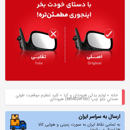
هیوندای
لوازم
یدکی
کیا
بلاگ
خانه
»
لوازم یدکی هیوندای و کیا
»
كليد تنظيم موقعيت طولي
صندلي جلو چپ (885402W100) هیوندای
ارسال به سراسر ایران
به تمامی نقاط ایران به صورت زمینی و هوایی کالا
ها ارسال می شوند