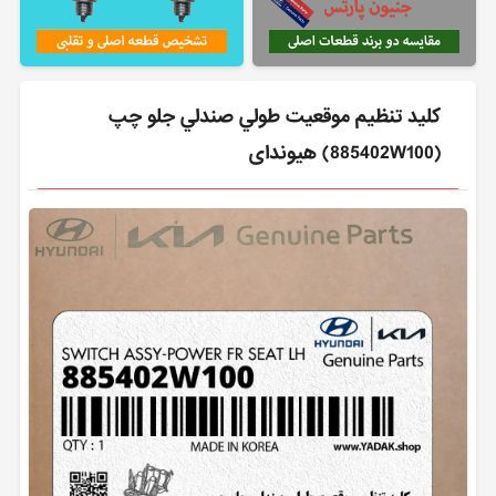
كليد تنظيم موقعيت طولي صندلي جلو چپ
(885402W100) هیوندای