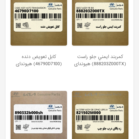
كمربند ايمني جلو راست
كابل تعويض دنده
(888203Z000TX) هیوندای
(46790D7100) هیوندای