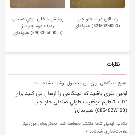
زه بالاي درب جلو چپ
پوشش داخلي لولاي صندلي
(821502M000) هیوندای
رديف دوم چپ بژ
(890332b000sh) هیوندای
نظرات
هیچ دیدگاهی برای این محصول نوشته نشده است.
اولین نفری باشید که دیدگاهی را ارسال می کنید برای
“كليد تنظيم موقعيت طولي صندلي جلو چپ
(885402W100) هیوندای”
نشانی ایمیل شما منتشر نخواهد شد.
بخش‌های موردنیاز
علامت‌گذاری شده‌اند
*