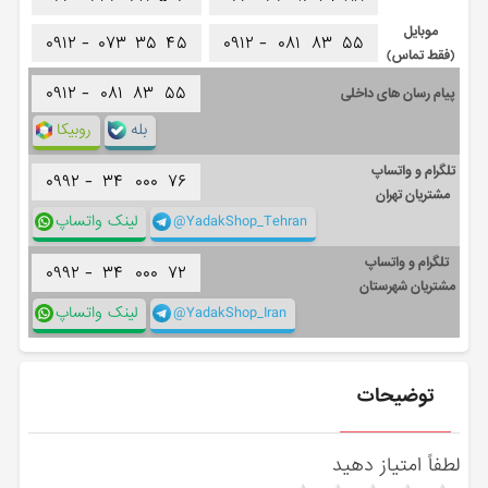
موبایل
۰۹۱۲ -
۰۷۳
۳۵
۴۵
۰۹۱۲ -
۰۸۱
۸۳
۵۵
(فقط تماس)
۰۹۱۲ -
۰۸۱
۸۳
۵۵
پیام رسان های داخلی
بله
روبیکا
تلگرام و واتساپ
۰۹۹۲ -
۳۴
۰۰۰
۷۶
مشتریان تهران
@YadakShop_Tehran
لینک واتساپ
تلگرام و واتساپ
۰۹۹۲ -
۳۴
۰۰۰
۷۲
مشتریان شهرستان
@YadakShop_Iran
لینک واتساپ
توضیحات
لطفاً امتیاز دهید