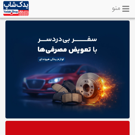
منو
خانه
تماس
با
ما
لوازم
یدکی