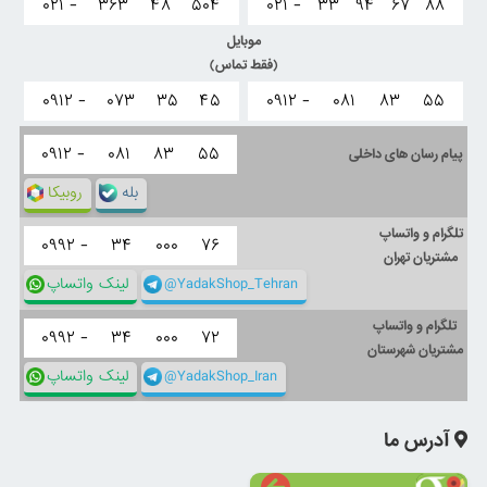
۰۲۱ -
۳۶۳
۴۸
۵۰۴
۰۲۱ -
۳۳
۹۴
۶۷
۸۸
موبایل
(فقط تماس)
۰۹۱۲ -
۰۷۳
۳۵
۴۵
۰۹۱۲ -
۰۸۱
۸۳
۵۵
۰۹۱۲ -
۰۸۱
۸۳
۵۵
پیام رسان های داخلی
بله
روبیکا
تلگرام و واتساپ
۰۹۹۲ -
۳۴
۰۰۰
۷۶
مشتریان تهران
@YadakShop_Tehran
لینک واتساپ
تلگرام و واتساپ
۰۹۹۲ -
۳۴
۰۰۰
۷۲
مشتریان شهرستان
@YadakShop_Iran
لینک واتساپ
آدرس ما