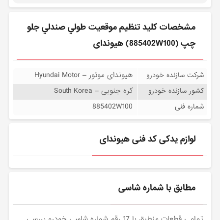
مشخصات كليد تنظيم موقعيت طولي صندلي جلو
چپ (885402W100) هیوندای
هیوندای موتور – Hyundai Motor
شرکت سازنده خودرو
کره جنوبی – South Korea
کشور سازنده خودرو
885402W100
شماره فنی
لوازم یدکی کد فنی هیوندای
مطابق با شماره شاسی
تمامی قطعات منطبق با 17 رقم شماره شاسی خودرو بررسی