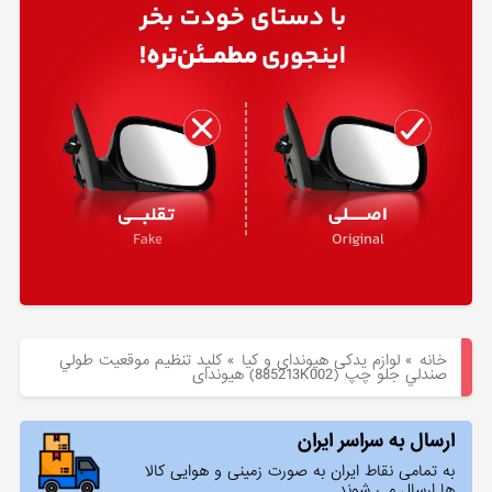
هیوندای
لوازم
یدکی
کیا
بلاگ
خانه
»
لوازم یدکی هیوندای و کیا
»
كليد تنظيم موقعيت طولي
صندلي جلو چپ (885213K002) هیوندای
ارسال به سراسر ایران
به تمامی نقاط ایران به صورت زمینی و هوایی کالا
ها ارسال می شوند