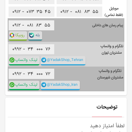
موبایل
۰۹۱۲ -
۰۷۳
۳۵
۴۵
۰۹۱۲ -
۰۸۱
۸۳
۵۵
(فقط تماس)
۰۹۱۲ -
۰۸۱
۸۳
۵۵
پیام رسان های داخلی
بله
روبیکا
تلگرام و واتساپ
۰۹۹۲ -
۳۴
۰۰۰
۷۶
مشتریان تهران
@YadakShop_Tehran
لینک واتساپ
تلگرام و واتساپ
۰۹۹۲ -
۳۴
۰۰۰
۷۲
مشتریان شهرستان
@YadakShop_Iran
لینک واتساپ
توضیحات
لطفاً امتیاز دهید