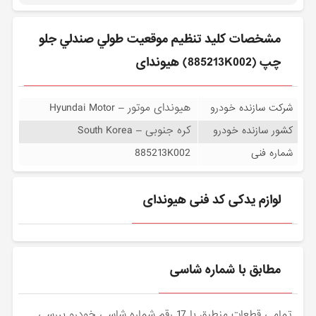
مشخصات كليد تنظيم موقعيت طولي صندلي جلو
چپ (885213K002) هیوندای
هیوندای موتور – Hyundai Motor
شرکت سازنده خودرو
کره جنوبی – South Korea
کشور سازنده خودرو
885213K002
شماره فنی
لوازم یدکی کد فنی هیوندای
مطابق با شماره شاسی
تمامی قطعات منطبق با 17 رقم شماره شاسی خودرو بررسی