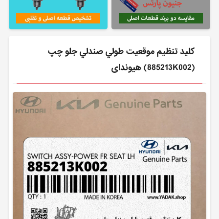
كليد تنظيم موقعيت طولي صندلي جلو چپ
(885213K002) هیوندای