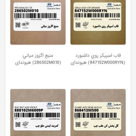
قاب اسپيكر روي داشبورد
منبع اگزوز مياني
(847152W000RYN) هیوندای
(286502M010) هیوندای