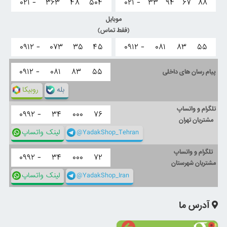
۰۲۱ -
۳۶۳
۴۸
۵۰۴
۰۲۱ -
۳۳
۹۴
۶۷
۸۸
موبایل
(فقط تماس)
۰۹۱۲ -
۰۷۳
۳۵
۴۵
۰۹۱۲ -
۰۸۱
۸۳
۵۵
۰۹۱۲ -
۰۸۱
۸۳
۵۵
پیام رسان های داخلی
بله
روبیکا
تلگرام و واتساپ
۰۹۹۲ -
۳۴
۰۰۰
۷۶
مشتریان تهران
@YadakShop_Tehran
لینک واتساپ
تلگرام و واتساپ
۰۹۹۲ -
۳۴
۰۰۰
۷۲
مشتریان شهرستان
@YadakShop_Iran
لینک واتساپ
آدرس ما