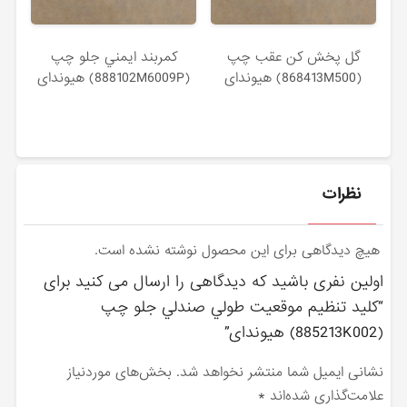
گل پخش كن عقب چپ
كمربند ايمني جلو چپ
(868413M500) هیوندای
(888102M6009P) هیوندای
نظرات
هیچ دیدگاهی برای این محصول نوشته نشده است.
اولین نفری باشید که دیدگاهی را ارسال می کنید برای
“كليد تنظيم موقعيت طولي صندلي جلو چپ
(885213K002) هیوندای”
نشانی ایمیل شما منتشر نخواهد شد.
بخش‌های موردنیاز
علامت‌گذاری شده‌اند
*