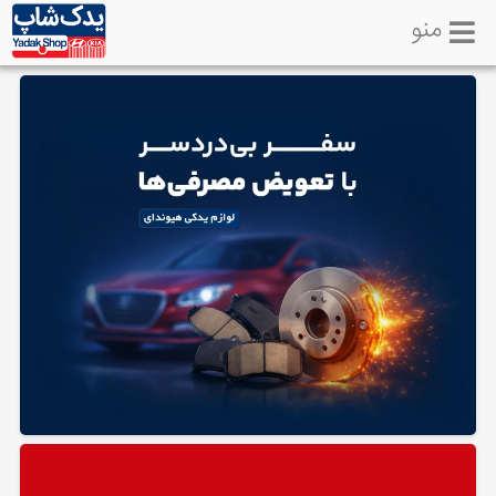
منو
خانه
تماس
با
ما
لوازم
یدکی