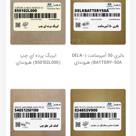
باتري 50 آمپرساعت (DELK-
ايربگ پرده اي چپ
BATTERY-50A) هیوندای
(850102L000) هیوندای