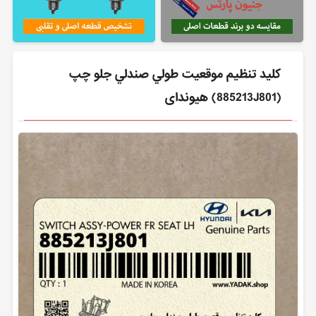
كليد تنظيم موقعيت طولي صندلي جلو چپ
(885213J801) هیوندای