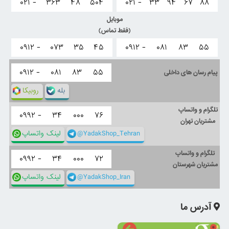
۰۲۱ -
۳۶۳
۴۸
۵۰۴
۰۲۱ -
۳۳
۹۴
۶۷
۸۸
موبایل
(فقط تماس)
۰۹۱۲ -
۰۷۳
۳۵
۴۵
۰۹۱۲ -
۰۸۱
۸۳
۵۵
۰۹۱۲ -
۰۸۱
۸۳
۵۵
پیام رسان های داخلی
بله
روبیکا
تلگرام و واتساپ
۰۹۹۲ -
۳۴
۰۰۰
۷۶
مشتریان تهران
@YadakShop_Tehran
لینک واتساپ
تلگرام و واتساپ
۰۹۹۲ -
۳۴
۰۰۰
۷۲
مشتریان شهرستان
@YadakShop_Iran
لینک واتساپ
آدرس ما