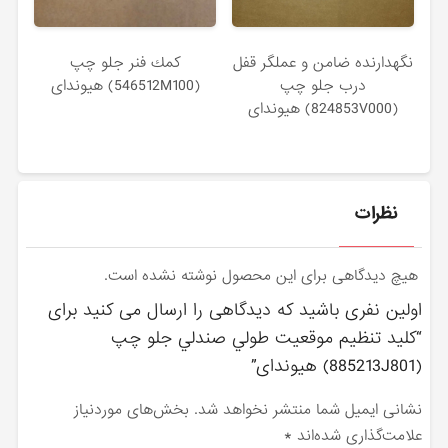
نگهدارنده ضامن و عملگر قفل
كمك فنر جلو چپ
درب جلو چپ
(546512M100) هیوندای
(824853V000) هیوندای
نظرات
هیچ دیدگاهی برای این محصول نوشته نشده است.
اولین نفری باشید که دیدگاهی را ارسال می کنید برای
“كليد تنظيم موقعيت طولي صندلي جلو چپ
(885213J801) هیوندای”
نشانی ایمیل شما منتشر نخواهد شد.
بخش‌های موردنیاز
علامت‌گذاری شده‌اند
*