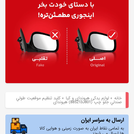
هیوندای
لوازم
یدکی
کیا
بلاگ
خانه
»
لوازم یدکی هیوندای و کیا
»
كليد تنظيم موقعيت طولي
صندلي جلو چپ (885213J801) هیوندای
ارسال به سراسر ایران
به تمامی نقاط ایران به صورت زمینی و هوایی کالا
ها ارسال می شوند