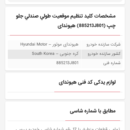
مشخصات كليد تنظيم موقعيت طولي صندلي جلو
چپ (885213J801) هیوندای
هیوندای موتور – Hyundai Motor
شرکت سازنده خودرو
کره جنوبی – South Korea
کشور سازنده خودرو
885213J801
شماره فنی
لوازم یدکی کد فنی هیوندای
مطابق با شماره شاسی
تمامی قطعات منطبق با 17 رقم شماره شاسی خودرو بررسی