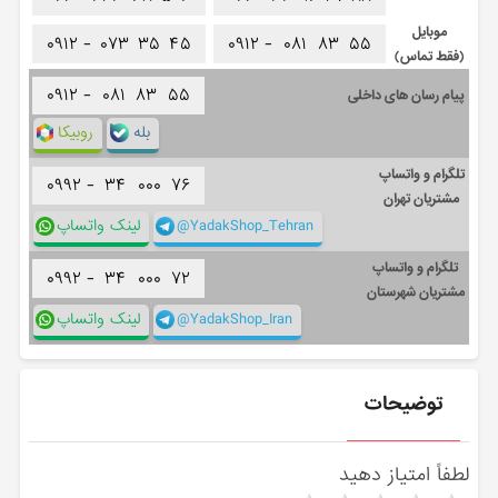
موبایل
۰۹۱۲ -
۰۷۳
۳۵
۴۵
۰۹۱۲ -
۰۸۱
۸۳
۵۵
(فقط تماس)
۰۹۱۲ -
۰۸۱
۸۳
۵۵
پیام رسان های داخلی
بله
روبیکا
تلگرام و واتساپ
۰۹۹۲ -
۳۴
۰۰۰
۷۶
مشتریان تهران
@YadakShop_Tehran
لینک واتساپ
تلگرام و واتساپ
۰۹۹۲ -
۳۴
۰۰۰
۷۲
مشتریان شهرستان
@YadakShop_Iran
لینک واتساپ
توضیحات
لطفاً امتیاز دهید