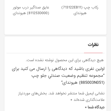
ركاب چپ (713122EB11)
عايق صداگير درب موتور
هیوندای
(811253D000) هیوندای
نظرات
هیچ دیدگاهی برای این محصول نوشته نشده است.
اولین نفری باشید که دیدگاهی را ارسال می کنید برای
“مجموعه تنظيم وضعيت صندلي جلو چپ
(885003N051) هیوندای”
نشانی ایمیل شما منتشر نخواهد شد.
بخش‌های موردنیاز
علامت‌گذاری شده‌اند
*
دیدگاه شما
*