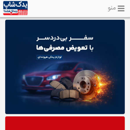
منو
خانه
تماس
با
ما
لوازم
یدکی