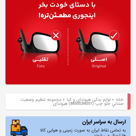
هیوندای
لوازم
یدکی
کیا
بلاگ
خانه
»
لوازم یدکی هیوندای و کیا
»
مجموعه تنظيم وضعيت
صندلي جلو چپ (885003N051) هیوندای
ارسال به سراسر ایران
به تمامی نقاط ایران به صورت زمینی و هوایی کالا
ها ارسال می شوند