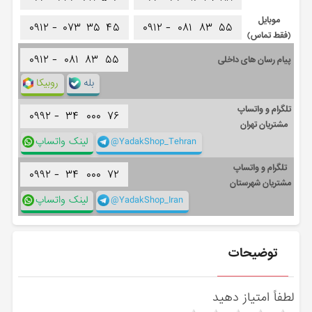
موبایل
۰۹۱۲ -
۰۷۳
۳۵
۴۵
۰۹۱۲ -
۰۸۱
۸۳
۵۵
(فقط تماس)
۰۹۱۲ -
۰۸۱
۸۳
۵۵
پیام رسان های داخلی
بله
روبیکا
تلگرام و واتساپ
۰۹۹۲ -
۳۴
۰۰۰
۷۶
مشتریان تهران
@YadakShop_Tehran
لینک واتساپ
تلگرام و واتساپ
۰۹۹۲ -
۳۴
۰۰۰
۷۲
مشتریان شهرستان
@YadakShop_Iran
لینک واتساپ
توضیحات
لطفاً امتیاز دهید