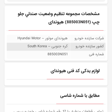
مشخصات مجموعه تنظيم وضعيت صندلي جلو
چپ (885003N051) هیوندای
هیوندای موتور – Hyundai Motor
شرکت سازنده خودرو
کره جنوبی – South Korea
کشور سازنده خودرو
885003N051
شماره فنی
لوازم یدکی کد فنی هیوندای
مطابق با شماره شاسی
تمامی قطعات منطبق با 17 رقم شماره شاسی خودرو بررسی