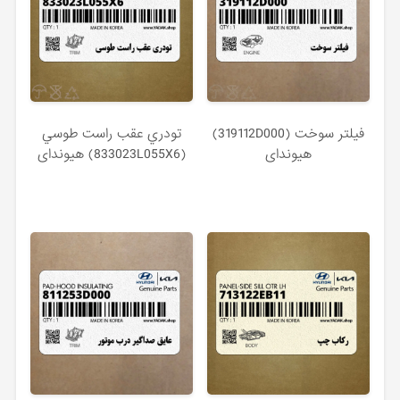
فيلتر سوخت (319112D000)
تودري عقب راست طوسي
هیوندای
(833023L055X6) هیوندای