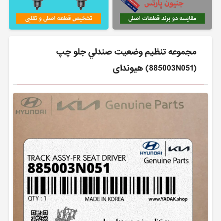
مجموعه تنظيم وضعيت صندلي جلو چپ
(885003N051) هیوندای