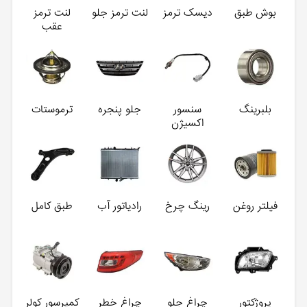
بوش طبق
دیسک ترمز
لنت ترمز جلو
لنت ترمز
عقب
بلبرینگ
سنسور
جلو پنجره
ترموستات
اکسیژن
فیلتر روغن
رینگ چرخ
رادیاتور آب
طبق کامل
پروژکتور
چراغ جلو
چراغ خطر
کمپرسور کولر