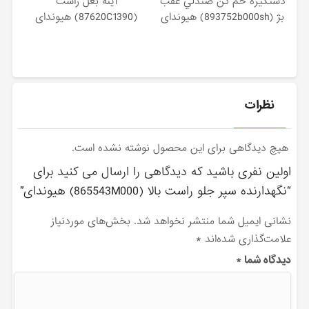
دستگيره خم كن صندلي عقب
آينه بغل راست
بژ (893752b000sh) هیوندای
(87620C1390) هیوندای
نظرات
هیچ دیدگاهی برای این محصول نوشته نشده است.
اولین نفری باشید که دیدگاهی را ارسال می کنید برای
“نگهدارنده سپر جلو راست بالا (865543M000) هیوندای”
نشانی ایمیل شما منتشر نخواهد شد.
بخش‌های موردنیاز
علامت‌گذاری شده‌اند
*
دیدگاه شما
*