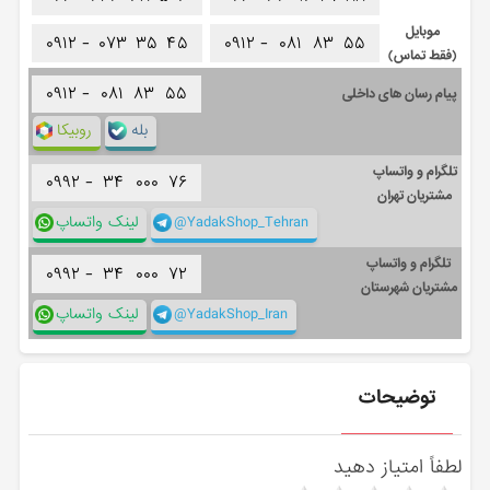
موبایل
۰۹۱۲ -
۰۷۳
۳۵
۴۵
۰۹۱۲ -
۰۸۱
۸۳
۵۵
(فقط تماس)
۰۹۱۲ -
۰۸۱
۸۳
۵۵
پیام رسان های داخلی
بله
روبیکا
تلگرام و واتساپ
۰۹۹۲ -
۳۴
۰۰۰
۷۶
مشتریان تهران
@YadakShop_Tehran
لینک واتساپ
تلگرام و واتساپ
۰۹۹۲ -
۳۴
۰۰۰
۷۲
مشتریان شهرستان
@YadakShop_Iran
لینک واتساپ
توضیحات
لطفاً امتیاز دهید