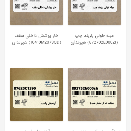
ميله طولي باربند چپ
خار پوشش داخلي سقف
(872702E000ZI) هیوندای
(10410M2073QD) هیوندای