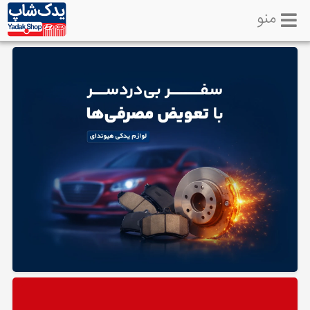
منو
خانه
تماس
با
ما
لوازم
یدکی