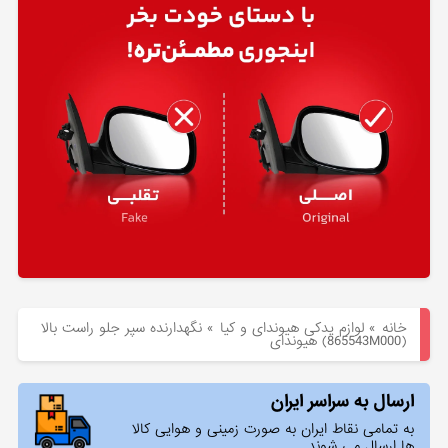
هیوندای
لوازم
یدکی
کیا
بلاگ
خانه
»
لوازم یدکی هیوندای و کیا
»
نگهدارنده سپر جلو راست بالا
(865543M000) هیوندای
ارسال به سراسر ایران
به تمامی نقاط ایران به صورت زمینی و هوایی کالا
ها ارسال می شوند