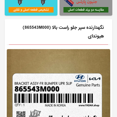
نگهدارنده سپر جلو راست بالا (865543M000)
هیوندای