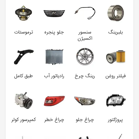
بلبرینگ
سنسور
جلو پنجره
ترموستات
اکسیژن
فیلتر روغن
رینگ چرخ
رادیاتور آب
طبق کامل
پروژکتور
چراغ جلو
چراغ خطر
کمپرسور کولر