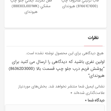
قاب تزئيني سانروف چپ
قفل كمربند ايمني جلو چپ
(81661C1000) هیوندای
مشكي (888303J001WK)
هیوندای
نظرات
هیچ دیدگاهی برای این محصول نوشته نشده است.
اولین نفری باشید که دیدگاهی را ارسال می کنید برای
“پوشش فريم درب جلو چپ قسمت بالا (86362D3000)
هیوندای”
نشانی ایمیل شما منتشر نخواهد شد.
بخش‌های موردنیاز
علامت‌گذاری شده‌اند
*
دیدگاه شما
*