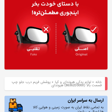
هیوندای
لوازم
یدکی
کیا
بلاگ
خانه
»
لوازم یدکی هیوندای و کیا
»
پوشش فريم درب جلو چپ
قسمت بالا (86362D3000) هیوندای
ارسال به سراسر ایران
به تمامی نقاط ایران به صورت زمینی و هوایی کالا
ها ارسال می شوند