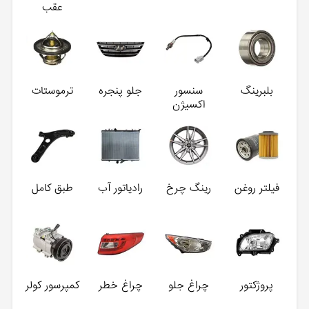
عقب
بلبرینگ
سنسور
جلو پنجره
ترموستات
اکسیژن
فیلتر روغن
رینگ چرخ
رادیاتور آب
طبق کامل
پروژکتور
چراغ جلو
چراغ خطر
کمپرسور کولر