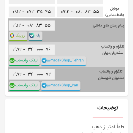
موبایل
۰۹۱۲ -
۰۷۳
۳۵
۴۵
۰۹۱۲ -
۰۸۱
۸۳
۵۵
(فقط تماس)
۰۹۱۲ -
۰۸۱
۸۳
۵۵
پیام رسان های داخلی
بله
روبیکا
تلگرام و واتساپ
۰۹۹۲ -
۳۴
۰۰۰
۷۶
مشتریان تهران
@YadakShop_Tehran
لینک واتساپ
تلگرام و واتساپ
۰۹۹۲ -
۳۴
۰۰۰
۷۲
مشتریان شهرستان
@YadakShop_Iran
لینک واتساپ
توضیحات
لطفاً امتیاز دهید