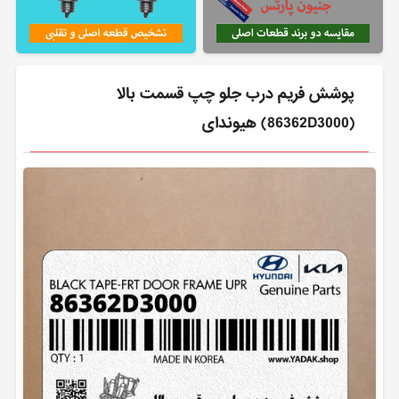
پوشش فريم درب جلو چپ قسمت بالا
(86362D3000) هیوندای