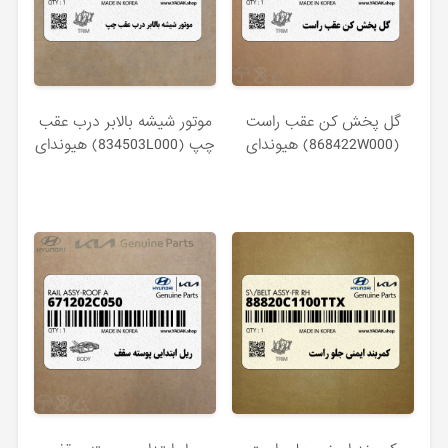
گل پخش كن عقب راست
موتور شيشه بالابر درب عقب
(868422W000) هیوندای
چپ (834503L000) هیوندای