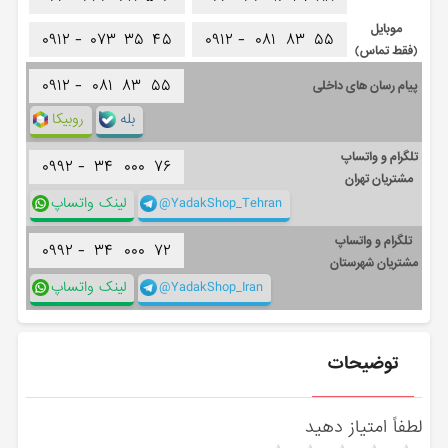
موبایل
۰۹۱۲ -
۰۷۳
۳۵
۴۵
۰۹۱۲ -
۰۸۱
۸۳
۵۵
(فقط تماس)
۰۹۱۲ -
۰۸۱
۸۳
۵۵
پیام رسان های داخلی
بله
روبیکا
تلگرام و واتساپ
۰۹۹۲ -
۳۴
۰۰۰
۷۶
مشتریان تهران
@YadakShop_Tehran
لینک واتساپ
تلگرام و واتساپ
۰۹۹۲ -
۳۴
۰۰۰
۷۲
مشتریان شهرستان
@YadakShop_Iran
لینک واتساپ
توضیحات
لطفاً امتیاز دهید