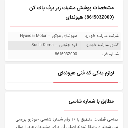
مشخصات پوشش مشبك زير برف پاك كن
(861503Z000) هیوندای
هیوندای موتور – Hyundai Motor
شرکت سازنده خودرو
کره جنوبی – South Korea
کشور سازنده خودرو
861503Z000
شماره فنی
لوازم یدکی کد فنی هیوندای
مطابق با شماره شاسی
تمامی قطعات منطبق با 17 رقم شماره شاسی خودرو بررسی
می شوند و دقیقا نمونه اصلی آن برای مشتریان عزیز ارسال