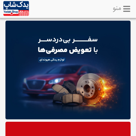
منو
خانه
تماس
با
ما
لوازم
یدکی