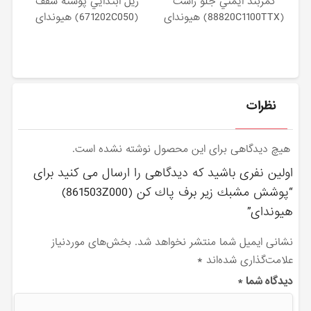
كمربند ايمني جلو راست
ريل ابتدايي پوسته سقف
(88820C1100TTX) هیوندای
(671202C050) هیوندای
نظرات
هیچ دیدگاهی برای این محصول نوشته نشده است.
اولین نفری باشید که دیدگاهی را ارسال می کنید برای
“پوشش مشبك زير برف پاك كن (861503Z000)
هیوندای”
نشانی ایمیل شما منتشر نخواهد شد.
بخش‌های موردنیاز
علامت‌گذاری شده‌اند
*
دیدگاه شما
*