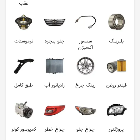
عقب
بلبرینگ
سنسور
جلو پنجره
ترموستات
اکسیژن
فیلتر روغن
رینگ چرخ
رادیاتور آب
طبق کامل
پروژکتور
چراغ جلو
چراغ خطر
کمپرسور کولر