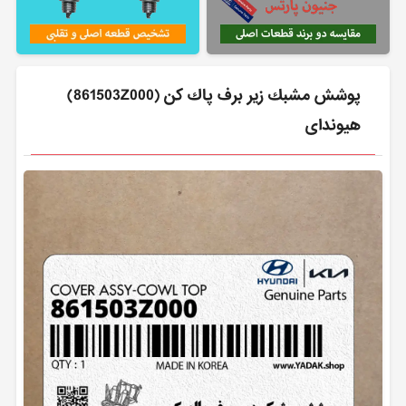
پوشش مشبك زير برف پاك كن (861503Z000)
هیوندای