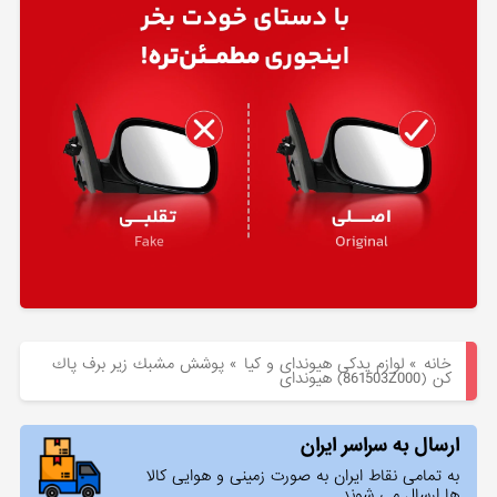
هیوندای
لوازم
یدکی
کیا
بلاگ
خانه
»
لوازم یدکی هیوندای و کیا
»
پوشش مشبك زير برف پاك
كن (861503Z000) هیوندای
ارسال به سراسر ایران
به تمامی نقاط ایران به صورت زمینی و هوایی کالا
ها ارسال می شوند