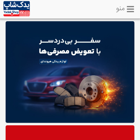
منو
خانه
تماس
با
ما
لوازم
یدکی