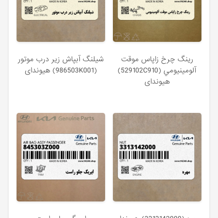
رينگ چرخ زاپاس موقت
شيلنگ آبپاش زير درب موتور
آلومينيومي (529102C910)
(986503K001) هیوندای
هیوندای