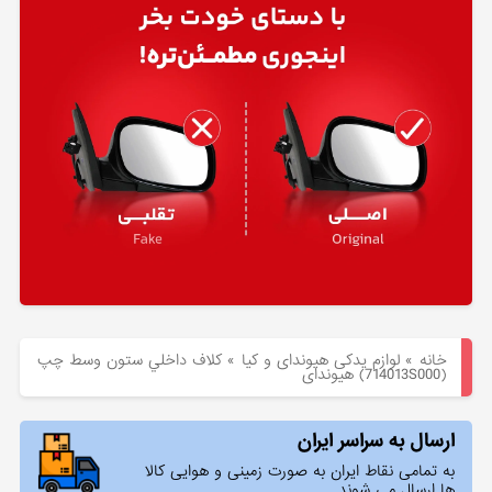
هیوندای
لوازم
یدکی
کیا
بلاگ
خانه
»
لوازم یدکی هیوندای و کیا
»
كلاف داخلي ستون وسط چپ
(714013S000) هیوندای
ارسال به سراسر ایران
به تمامی نقاط ایران به صورت زمینی و هوایی کالا
ها ارسال می شوند