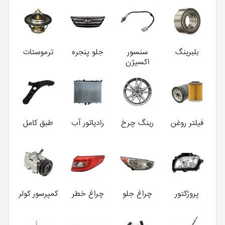
بلبرینگ
سنسور
جلو پنجره
ترموستات
اکسیژن
فیلتر روغن
رینگ چرخ
رادیاتور آب
طبق کامل
پروژکتور
چراغ جلو
چراغ خطر
کمپرسور کولر