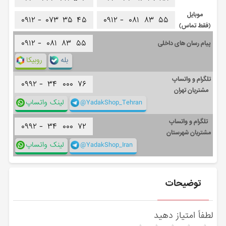
موبایل
۰۹۱۲ -
۰۷۳
۳۵
۴۵
۰۹۱۲ -
۰۸۱
۸۳
۵۵
(فقط تماس)
۰۹۱۲ -
۰۸۱
۸۳
۵۵
پیام رسان های داخلی
بله
روبیکا
تلگرام و واتساپ
۰۹۹۲ -
۳۴
۰۰۰
۷۶
مشتریان تهران
@YadakShop_Tehran
لینک واتساپ
تلگرام و واتساپ
۰۹۹۲ -
۳۴
۰۰۰
۷۲
مشتریان شهرستان
@YadakShop_Iran
لینک واتساپ
توضیحات
لطفاً امتیاز دهید