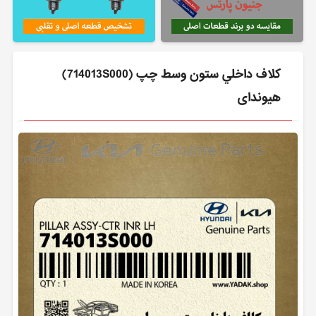
كلاف داخلي ستون وسط چپ (714013S000)
هیوندای