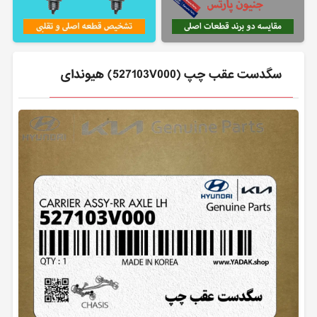
سگدست عقب چپ (527103V000) هیوندای