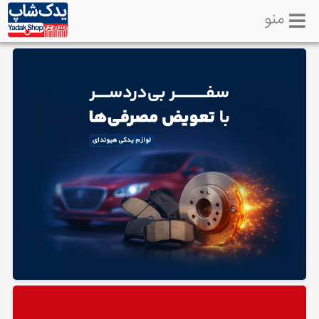
منو
خانه
تماس
با
ما
لوازم
یدکی