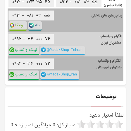
۰۹۱۲ -
۰۷۳
۳۵
۴۵
۰۹۱۲ -
۰۸۱
۸۳
۵۵
(فقط تماس)
۰۹۱۲ -
۰۸۱
۸۳
۵۵
پیام رسان های داخلی
بله
روبیکا
تلگرام و واتساپ
۰۹۹۲ -
۳۴
۰۰۰
۷۶
مشتریان تهران
@YadakShop_Tehran
لینک واتساپ
تلگرام و واتساپ
۰۹۹۲ -
۳۴
۰۰۰
۷۲
مشتریان شهرستان
@YadakShop_Iran
لینک واتساپ
توضیحات
لطفاً امتیاز دهید
امتیاز کل:
0
میانگین امتیازات:
0