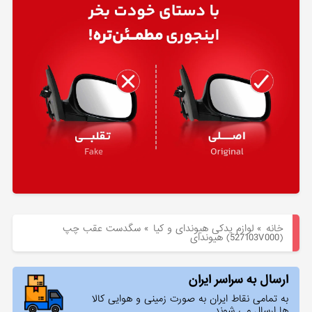
هیوندای
لوازم
یدکی
کیا
بلاگ
خانه
»
لوازم یدکی هیوندای و کیا
»
سگدست عقب چپ
(527103V000) هیوندای
ارسال به سراسر ایران
به تمامی نقاط ایران به صورت زمینی و هوایی کالا
ها ارسال می شوند