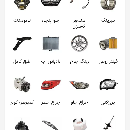
بلبرینگ
سنسور
جلو پنجره
ترموستات
اکسیژن
فیلتر روغن
رینگ چرخ
رادیاتور آب
طبق کامل
پروژکتور
چراغ جلو
چراغ خطر
کمپرسور کولر