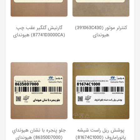
كنترلر موتور (391063C430)
گارنيش گلگير عقب چپ
هیوندای
(87741D3000CA) هیوندای
پوشش ريل راست شيشه
جلو پنجره با نشان هيونداي
پانوراماروف (81674C1000)
(86350D7000) هیوندای