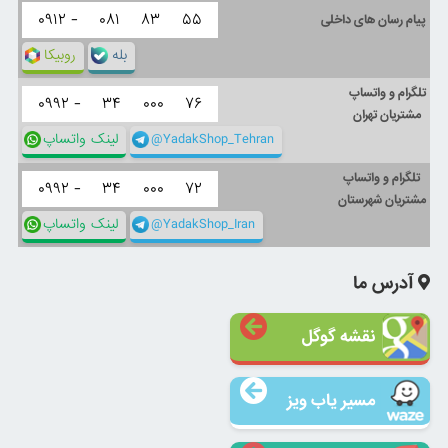
۰۹۱۲ -
۰۸۱
۸۳
۵۵
پیام رسان های داخلی
بله
روبیکا
تلگرام و واتساپ
۰۹۹۲ -
۳۴
۰۰۰
۷۶
مشتریان تهران
@YadakShop_Tehran
لینک واتساپ
تلگرام و واتساپ
۰۹۹۲ -
۳۴
۰۰۰
۷۲
مشتریان شهرستان
@YadakShop_Iran
لینک واتساپ
آدرس ما
نقشه گوگل
مسیر یاب ویز