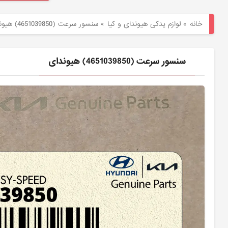
هیوندای
خانه
»
لوازم یدکی هیوندای و کیا
»
سنسور سرعت (4651039850) هیوندای
لوازم
یدکی
سنسور سرعت (4651039850) هیوندای
کیا
بلاگ