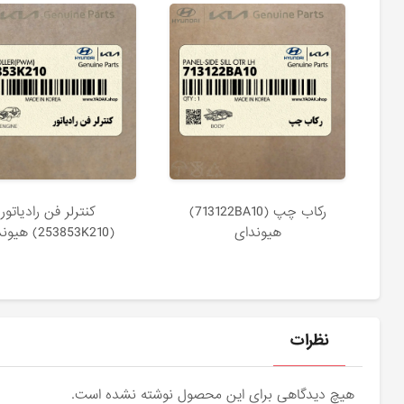
ركاب چپ (713122BA10)
كنترلر فن رادياتور
هیوندای
(253853K210) هیوندای
نظرات
هیچ دیدگاهی برای این محصول نوشته نشده است.