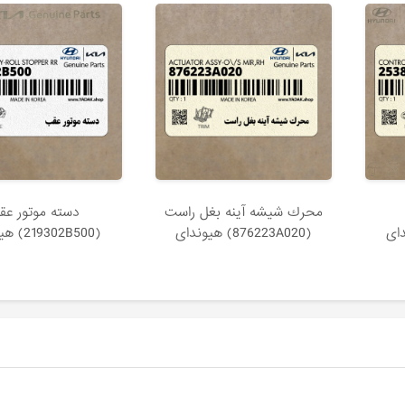
محرك شيشه آينه بغل راست
دسته موتور عق
(876223A020) هیوندای
(219302B500) هیوندای