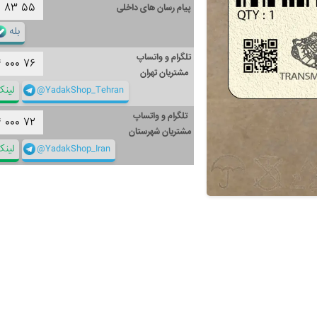
۱
۸۳
۵۵
پیام رسان های داخلی
بله
تلگرام و واتساپ
۴
۰۰۰
۷۶
مشتریان تهران
@YadakShop_Tehran
لین
تلگرام و واتساپ
۴
۰۰۰
۷۲
مشتریان شهرستان
@YadakShop_Iran
لین