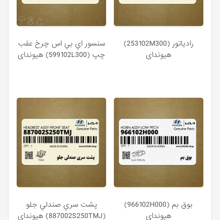
رادياتور (253102M300)
سنسور اي بي اس چرخ عقب
هیوندای
چپ (599102L300) هیوندای
بوق بم (966102H000)
پشت سري صندلي جلو
هیوندای
(887002S250TMJ) هیوندای