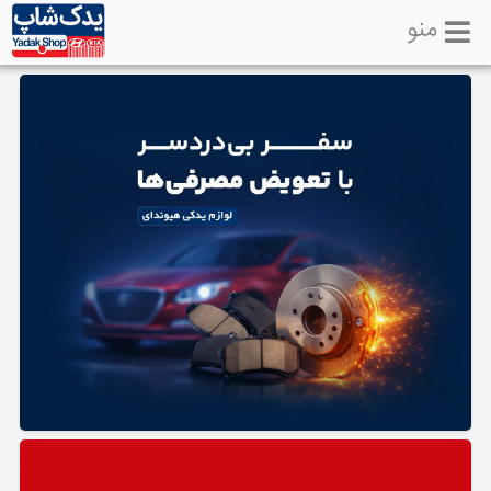
منو
خانه
تماس
با
ما
لوازم
یدکی