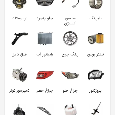
بلبرینگ
سنسور
جلو پنجره
ترموستات
اکسیژن
فیلتر روغن
رینگ چرخ
رادیاتور آب
طبق کامل
پروژکتور
چراغ جلو
چراغ خطر
کمپرسور کولر