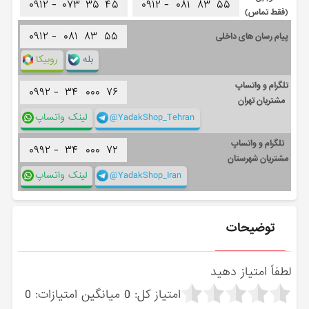
۰۹۱۲ -
۰۷۳
۳۵
۴۵
۰۹۱۲ -
۰۸۱
۸۳
۵۵
(فقط تماس)
۰۹۱۲ -
۰۸۱
۸۳
۵۵
پیام رسان های داخلی
بله
روبیکا
تلگرام و واتساپ
۰۹۹۲ -
۳۴
۰۰۰
۷۶
مشتریان تهران
@YadakShop_Tehran
لینک واتساپ
تلگرام و واتساپ
۰۹۹۲ -
۳۴
۰۰۰
۷۲
مشتریان شهرستان
@YadakShop_Iran
لینک واتساپ
توضیحات
لطفاً امتیاز دهید
امتیاز کل:
0
میانگین امتیازات:
0