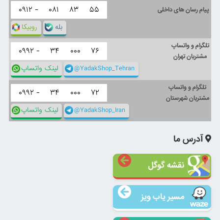
۰۹۱۲ -
۰۸۱
۸۳
۵۵
پیام رسان های داخلی
بله
روبیکا
تلگرام و واتساپ
۰۹۹۲ -
۳۴
۰۰۰
۷۶
مشتریان تهران
@YadakShop_Tehran
لینک واتساپ
تلگرام و واتساپ
۰۹۹۲ -
۳۴
۰۰۰
۷۲
مشتریان شهرستان
@YadakShop_Iran
لینک واتساپ
آدرس ما
نقشه گوگل
مسیر یاب ویز