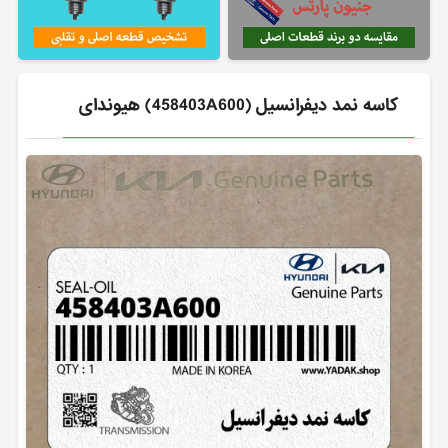
كاسه نمد ديفرانسيل (458403A600) هیوندای