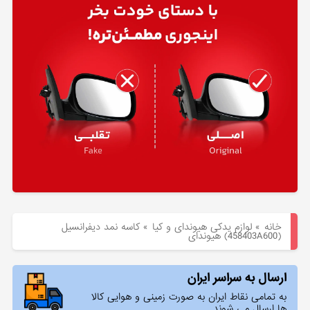
هیوندای
لوازم
یدکی
کیا
بلاگ
خانه
»
لوازم یدکی هیوندای و کیا
»
كاسه نمد ديفرانسيل
(458403A600) هیوندای
ارسال به سراسر ایران
به تمامی نقاط ایران به صورت زمینی و هوایی کالا
ها ارسال می شوند