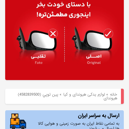
هیوندای
لوازم
یدکی
کیا
بلاگ
خانه
»
لوازم یدکی هیوندای و کیا
»
پين توپي (4582839500)
هیوندای
ارسال به سراسر ایران
به تمامی نقاط ایران به صورت زمینی و هوایی کالا
ها ارسال می شوند