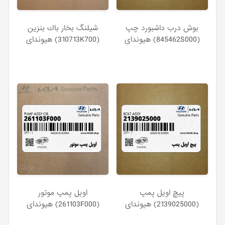
بوش درب داشبورد چپ
شيلنگ بخار باك بنزين
(845462S000) هیوندای
(310713K700) هیوندای
پيچ اويل پمپ
اويل پمپ موتور
(2139025000) هیوندای
(261103F000) هیوندای