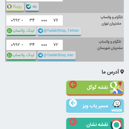
بله
روبیکا
تلگرام و واتساپ
۰۹۹۲ -
۳۴
۰۰۰
۷۶
مشتریان تهران
@YadakShop_Tehran
لینک واتساپ
تلگرام و واتساپ
۰۹۹۲ -
۳۴
۰۰۰
۷۲
مشتریان شهرستان
@YadakShop_Iran
لینک واتساپ
آدرس ما
نقشه گوگل
مسیر یاب ویز
نقشه نشان