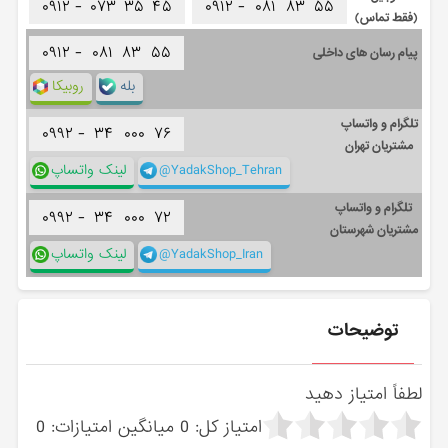
۰۹۱۲ -
۰۷۳
۳۵
۴۵
۰۹۱۲ -
۰۸۱
۸۳
۵۵
(فقط تماس)
۰۹۱۲ -
۰۸۱
۸۳
۵۵
پیام رسان های داخلی
بله
روبیکا
تلگرام و واتساپ
۰۹۹۲ -
۳۴
۰۰۰
۷۶
مشتریان تهران
@YadakShop_Tehran
لینک واتساپ
تلگرام و واتساپ
۰۹۹۲ -
۳۴
۰۰۰
۷۲
مشتریان شهرستان
@YadakShop_Iran
لینک واتساپ
توضیحات
لطفاً امتیاز دهید
امتیاز کل:
0
میانگین امتیازات:
0