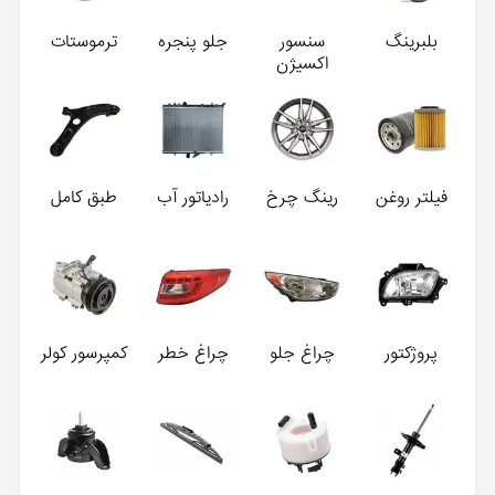
بلبرینگ
سنسور
جلو پنجره
ترموستات
اکسیژن
فیلتر روغن
رینگ چرخ
رادیاتور آب
طبق کامل
پروژکتور
چراغ جلو
چراغ خطر
کمپرسور کولر