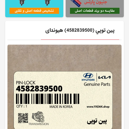
پين توپي (4582839500) هیوندای