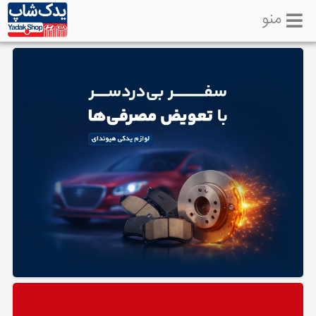
منو
خانه
تماس
با
ما
لوازم
یدکی