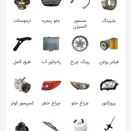
بلبرینگ
سنسور
جلو پنجره
ترموستات
اکسیژن
فیلتر روغن
رینگ چرخ
رادیاتور آب
طبق کامل
پروژکتور
چراغ جلو
چراغ خطر
کمپرسور کولر