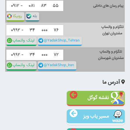
۰۹۱۲ -
۰۸۱
۸۳
۵۵
پیام رسان های داخلی
بله
روبیکا
تلگرام و واتساپ
۰۹۹۲ -
۳۴
۰۰۰
۷۶
مشتریان تهران
@YadakShop_Tehran
لینک واتساپ
تلگرام و واتساپ
۰۹۹۲ -
۳۴
۰۰۰
۷۲
مشتریان شهرستان
@YadakShop_Iran
لینک واتساپ
آدرس ما
نقشه گوگل
مسیر یاب ویز