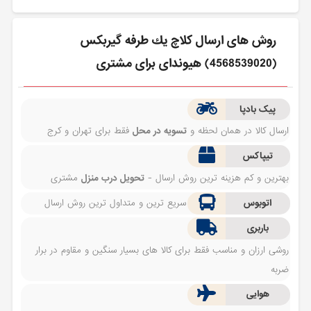
روش های ارسال كلاچ يك طرفه گيربكس
(4568539020) هیوندای برای مشتری
پیک بادپا
ارسال کالا در همان لحظه و
تسویه در محل
فقط برای تهران و کرج
تیپاکس
بهترین و کم هزینه ترین روش ارسال -
تحویل درب منزل
مشتری
اتوبوس
سریع ترین و متداول ترین روش ارسال
باربری
روشی ارزان و مناسب فقط برای کالا های بسیار سنگین و مقاوم در برار
ضربه
هوایی