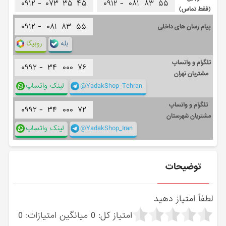
۰۹۱۲ -
۰۷۳
۳۵
۴۵
۰۹۱۲ -
۰۸۱
۸۳
۵۵
(فقط تماس)
۰۹۱۲ -
۰۸۱
۸۳
۵۵
پیام رسان های داخلی
بله
روبیکا
تلگرام و واتساپ
۰۹۹۲ -
۳۴
۰۰۰
۷۶
مشتریان تهران
@YadakShop_Tehran
لینک واتساپ
تلگرام و واتساپ
۰۹۹۲ -
۳۴
۰۰۰
۷۲
مشتریان شهرستان
@YadakShop_Iran
لینک واتساپ
توضیحات
لطفاً امتیاز دهید
امتیاز کل:
0
میانگین امتیازات:
0