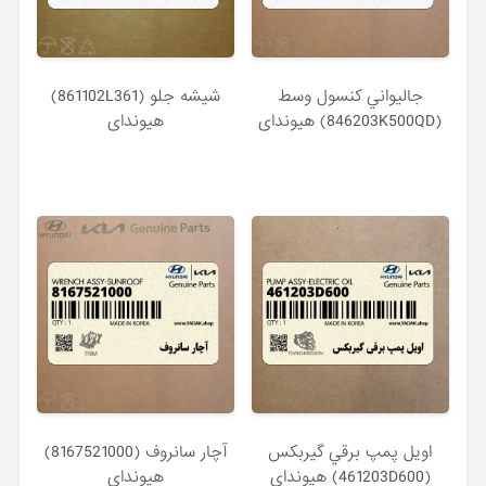
جاليواني كنسول وسط
شيشه جلو (861102L361)
(846203K500QD) هیوندای
هیوندای
اويل پمپ برقي گيربكس
آچار سانروف (8167521000)
(461203D600) هیوندای
هیوندای