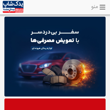
منو
خانه
تماس
با
ما
لوازم
یدکی