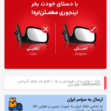
هیوندای
لوازم
یدکی
کیا
بلاگ
خانه
»
لوازم یدکی هیوندای و کیا
»
كلاچ يك طرفه گيربكس
(4568539020) هیوندای
ارسال به سراسر ایران
به تمامی نقاط ایران به صورت زمینی و هوایی کالا
ها ارسال می شوند