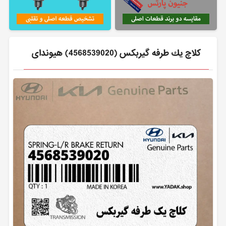
كلاچ يك طرفه گيربكس (4568539020) هیوندای