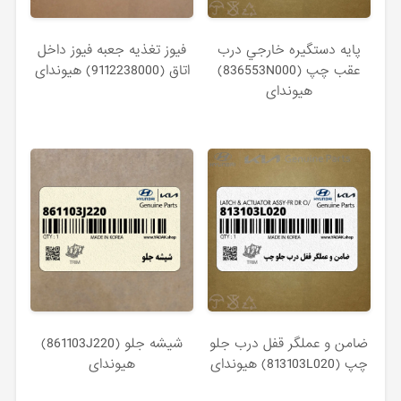
پايه دستگيره خارجي درب
فيوز تغذيه جعبه فيوز داخل
عقب چپ (836553N000)
اتاق (9112238000) هیوندای
هیوندای
ضامن و عملگر قفل درب جلو
شيشه جلو (861103J220)
چپ (813103L020) هیوندای
هیوندای