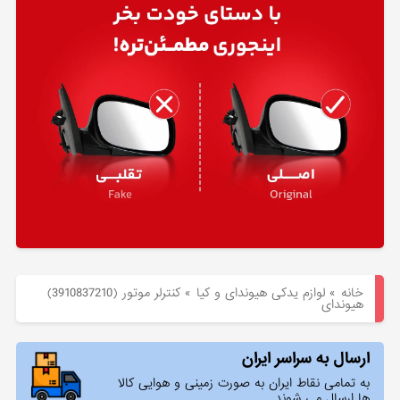
هیوندای
لوازم
یدکی
کیا
بلاگ
خانه
»
لوازم یدکی هیوندای و کیا
»
كنترلر موتور (3910837210)
هیوندای
ارسال به سراسر ایران
به تمامی نقاط ایران به صورت زمینی و هوایی کالا
ها ارسال می شوند