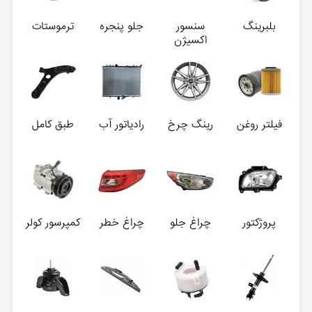
بلبرینگ
سنسور
جلو پنجره
ترموستات
اکسیژن
فیلتر روغن
رینگ چرخ
رادیاتور آب
طبق کامل
پروژکتور
چراغ جلو
چراغ خطر
کمپرسور کولر