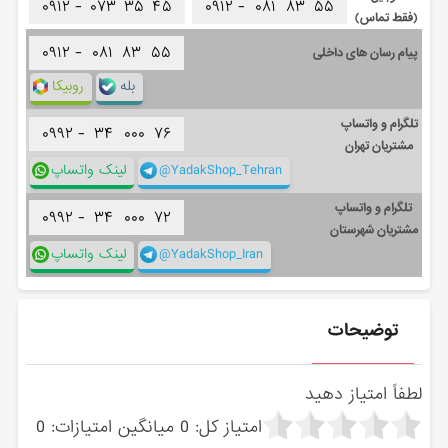
۰۹۱۲ -
۰۷۳
۳۵
۴۵
۰۹۱۲ -
۰۸۱
۸۳
۵۵
(فقط تماس)
۰۹۱۲ -
۰۸۱
۸۳
۵۵
پیام رسان های داخلی
بله
روبیکا
تلگرام و واتساپ
۰۹۹۲ -
۳۴
۰۰۰
۷۶
مشتریان تهران
@YadakShop_Tehran
لینک واتساپ
تلگرام و واتساپ
۰۹۹۲ -
۳۴
۰۰۰
۷۲
مشتریان شهرستان
@YadakShop_Iran
لینک واتساپ
توضیحات
لطفاً امتیاز دهید
امتیاز کل:
0
میانگین امتیازات:
0