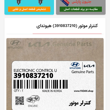
كنترلر موتور (3910837210) هیوندای