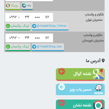
بله
روبیکا
تلگرام و واتساپ
۰۹۹۲ -
۳۴
۰۰۰
۷۶
مشتریان تهران
@YadakShop_Tehran
لینک واتساپ
تلگرام و واتساپ
۰۹۹۲ -
۳۴
۰۰۰
۷۲
مشتریان شهرستان
@YadakShop_Iran
لینک واتساپ
آدرس ما
نقشه گوگل
مسیر یاب ویز
نقشه نشان