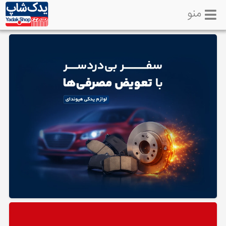
منو
خانه
تماس
با
ما
لوازم
یدکی