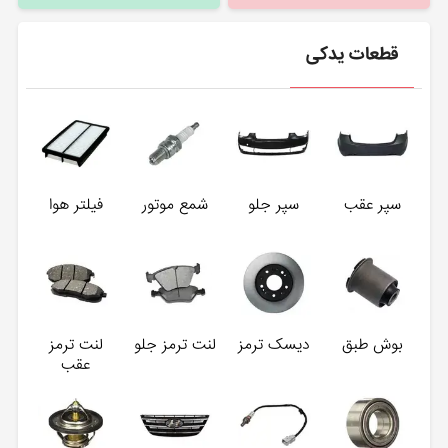
قطعات یدکی
سپر عقب
سپر جلو
شمع موتور
فیلتر هوا
بوش طبق
دیسک ترمز
لنت ترمز جلو
لنت ترمز
عقب