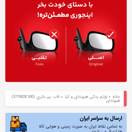
هیوندای
لوازم
یدکی
کیا
بلاگ
خانه
»
لوازم یدکی هیوندای و کیا
»
قاب زير باتري (371502E100)
هیوندای
ارسال به سراسر ایران
به تمامی نقاط ایران به صورت زمینی و هوایی کالا
ها ارسال می شوند