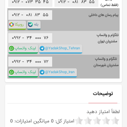
۰۹۱۲ -
۰۷۳
۳۵
۴۵
۰۹۱۲ -
۰۸۱
۸۳
۵۵
(فقط تماس)
۰۹۱۲ -
۰۸۱
۸۳
۵۵
پیام رسان های داخلی
بله
روبیکا
تلگرام و واتساپ
۰۹۹۲ -
۳۴
۰۰۰
۷۶
مشتریان تهران
@YadakShop_Tehran
لینک واتساپ
تلگرام و واتساپ
۰۹۹۲ -
۳۴
۰۰۰
۷۲
مشتریان شهرستان
@YadakShop_Iran
لینک واتساپ
توضیحات
لطفاً امتیاز دهید
امتیاز کل:
0
میانگین امتیازات:
0