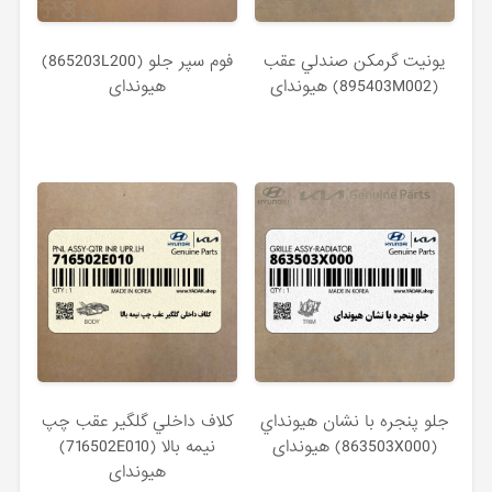
يونيت گرمكن صندلي عقب
فوم سپر جلو (865203L200)
(895403M002) هیوندای
هیوندای
جلو پنجره با نشان هيونداي
كلاف داخلي گلگير عقب چپ
(863503X000) هیوندای
نيمه بالا (716502E010)
هیوندای