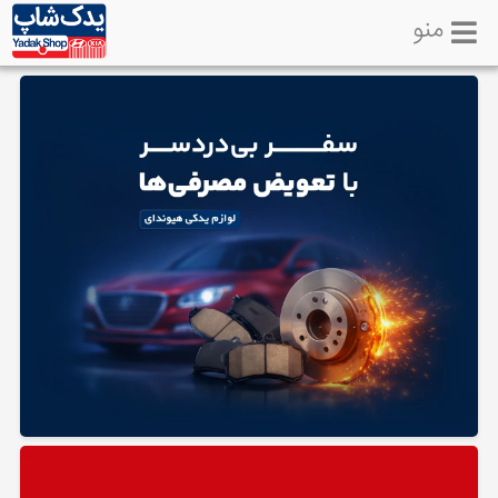
منو
خانه
تماس
با
ما
لوازم
یدکی