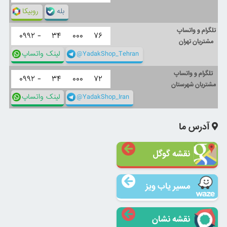
بله
روبیکا
تلگرام و واتساپ
۰۹۹۲ -
۳۴
۰۰۰
۷۶
مشتریان تهران
@YadakShop_Tehran
لینک واتساپ
تلگرام و واتساپ
۰۹۹۲ -
۳۴
۰۰۰
۷۲
مشتریان شهرستان
@YadakShop_Iran
لینک واتساپ
آدرس ما
نقشه گوگل
مسیر یاب ویز
نقشه نشان