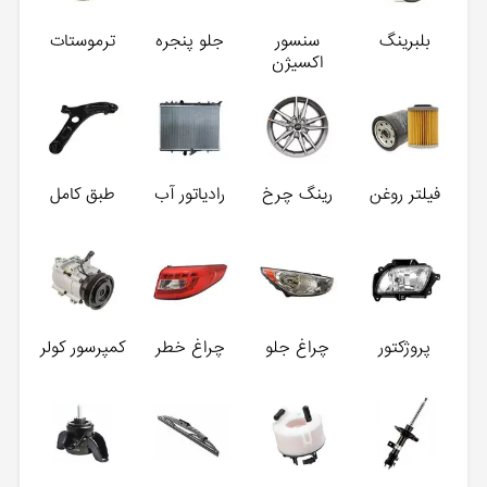
بلبرینگ
سنسور
جلو پنجره
ترموستات
اکسیژن
فیلتر روغن
رینگ چرخ
رادیاتور آب
طبق کامل
پروژکتور
چراغ جلو
چراغ خطر
کمپرسور کولر